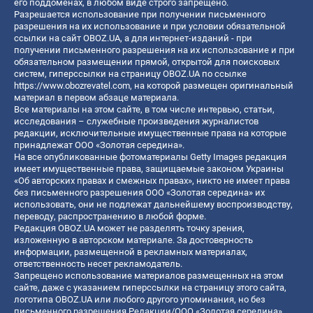
его поддоменах, в любом виде строго запрещено.
Разрешается использование при получении письменного
разрешения на их использование и при условии обязательной
ссылки на сайт OBOZ.UA, а для интернет-изданий - при
получении письменного разрешения на их использование и при
обязательном размещении прямой, открытой для поисковых
систем, гиперссылки на страницу OBOZ.UA по ссылке
https://www.obozrevatel.com
, на которой размещен оригинальный
материал в первом абзаце материала.
Все материалы на этом сайте, в том числе интервью, статьи,
исследования – служебные произведения журналистов
редакции, исключительные имущественные права на которые
принадлежат ООО «Золотая середина».
На все опубликованные фотоматериалы Getty Images редакция
имеет имущественные права, защищаемые законом Украины
«Об авторских правах и смежных правах», никто не имеет права
без письменного разрешения ООО «Золотая середина» их
использовать, они не подлежат дальнейшему воспроизводству,
переводу, распространению в любой форме.
Редакция OBOZ.UA может не разделять точку зрения,
изложенную в авторском материале. За достоверность
информации, размещенной в рекламных материалах,
ответственность несет рекламодатель.
Запрещено использование материалов размещенных на этом
сайте, даже с указанием гиперссылки на страницу этого сайта,
логотипа OBOZ.UA или любого другого упоминания, но без
письменного разрешения Редакции/ООО «Золотая середина»