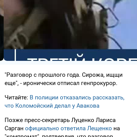
"Разговор с прошлого года. Сирожа, ищщи
еще", - иронически отписал генпрокурор.
Читайте:
В полиции отказались рассказать,
что Коломойский делал у Авакова
Позже пресс-секретарь Луценко Лариса
Сарган
официально ответила Лещенко
на
"компромат", подтвердив, что разговор