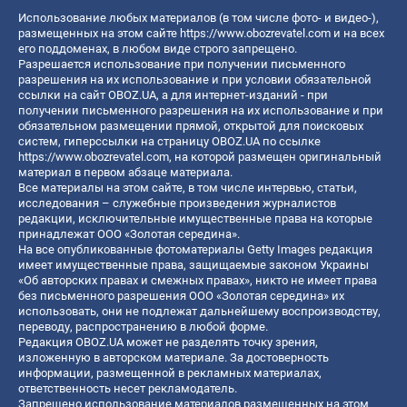
Использование любых материалов (в том числе фото- и видео-),
размещенных на этом сайте
https://www.obozrevatel.com
и на всех
его поддоменах, в любом виде строго запрещено.
Разрешается использование при получении письменного
разрешения на их использование и при условии обязательной
ссылки на сайт OBOZ.UA, а для интернет-изданий - при
получении письменного разрешения на их использование и при
обязательном размещении прямой, открытой для поисковых
систем, гиперссылки на страницу OBOZ.UA по ссылке
https://www.obozrevatel.com
, на которой размещен оригинальный
материал в первом абзаце материала.
Все материалы на этом сайте, в том числе интервью, статьи,
исследования – служебные произведения журналистов
редакции, исключительные имущественные права на которые
принадлежат ООО «Золотая середина».
На все опубликованные фотоматериалы Getty Images редакция
имеет имущественные права, защищаемые законом Украины
«Об авторских правах и смежных правах», никто не имеет права
без письменного разрешения ООО «Золотая середина» их
использовать, они не подлежат дальнейшему воспроизводству,
переводу, распространению в любой форме.
Редакция OBOZ.UA может не разделять точку зрения,
изложенную в авторском материале. За достоверность
информации, размещенной в рекламных материалах,
ответственность несет рекламодатель.
Запрещено использование материалов размещенных на этом