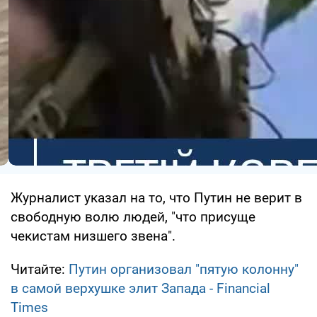
Журналист указал на то, что Путин не верит в
свободную волю людей, "что присуще
чекистам низшего звена".
Читайте:
Путин организовал "пятую колонну"
в самой верхушке элит Запада - Financial
Times