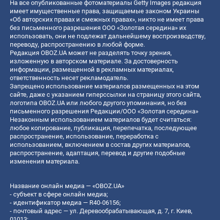
На все опубликованные фотоматериалы Getty Images редакция
имеет имущественные права, защищаемые законом Украины
«Об авторских правах и смежных правах», никто не имеет права
без письменного разрешения ООО «Золотая середина» их
использовать, они не подлежат дальнейшему воспроизводству,
переводу, распространению в любой форме.
Редакция OBOZ.UA может не разделять точку зрения,
изложенную в авторском материале. За достоверность
информации, размещенной в рекламных материалах,
ответственность несет рекламодатель.
Запрещено использование материалов размещенных на этом
сайте, даже с указанием гиперссылки на страницу этого сайта,
логотипа OBOZ.UA или любого другого упоминания, но без
письменного разрешения Редакции/ООО «Золотая середина»
Незаконным использованием материалов будет считаться:
любое копирование, публикация, перепечатка, последующее
распространение, использование, переработка с
использованием, включением в состав других материалов,
распространение, адаптация, перевод и другие подобные
изменения материала.
Название онлайн медиа — «OBOZ.UA»
- субъект в сфере онлайн медиа;
- идентификатор медиа — R40-06156;
- почтовый адрес — ул. Деревообрабатывающая, д. 7, г. Киев,
01013;