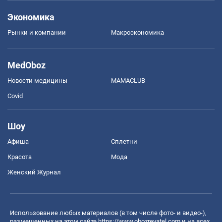
Экономика
Рынки и компании
Mакроэкономика
MedOboz
Новости медицины
MAMACLUB
Covid
Шоу
Афиша
Сплетни
Красота
Мода
Женский Журнал
Использование любых материалов (в том числе фото- и видео-),
размещенных на этом сайте
https://www.obozrevatel.com
и на всех