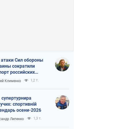
 атаки Сил обороны
аины сократили
порт российских
тепродуктов
1,2 т.
ей Клименко
 супертурнира
учих: спортивній
ендарь осени-2026
1,3 т.
сандр Липенко