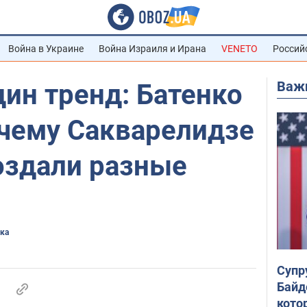
Война в Украине
Война Израиля и Ирана
VENETO
Россий
Важ
дин тренд: Батенко
очему Сакварелидзе
оздали разные
ика
Супр
Байд
кото