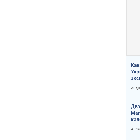
Как
Укр
экс
неф
Андр
Два
Маг
кал
Алек