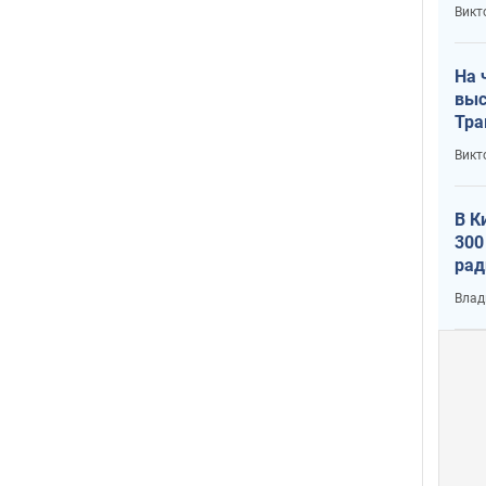
кри
Викт
лог
На 
выс
Тра
Викт
В К
300
рад
воп
Влад