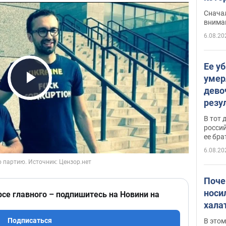
"агр
Сначал
внима
6.08.20
Ее у
умер
дево
Play Video
резу
атак
В тот 
обла
россий
ее бра
6.08.20
Поче
носи
рсе главного – подпишитесь на Новини на
хала
Подписаться
В этом