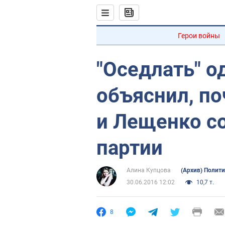
Герои войны
"Оседлать" о
объяснил, п
и Лещенко с
партии
Алина Купцова
(Архив) Полит
30.06.2016 12:02
10,7 т.
8