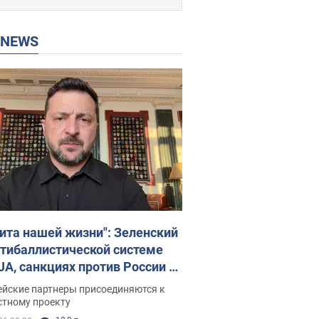
P NEWS
ита нашей жизни": Зеленский
нтибаллистической системе
JA, санкциях против России и
ержке аграриев. Видео
ейские партнеры присоединяются к
стному проекту