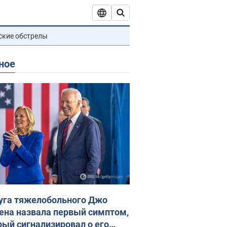
ские обстрелы
ное
уга тяжелобольного Джо
ена назвала первый симптом,
рый сигнализировал о его