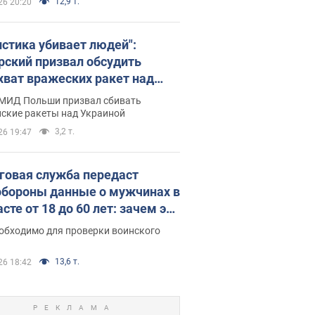
12,9 т.
26 20:20
истика убивает людей":
рский призвал обсудить
хват вражеских ракет над
иной
 МИД Польши призвал сбивать
йские ракеты над Украиной
3,2 т.
26 19:47
говая служба передаст
бороны данные о мужчинах в
сте от 18 до 60 лет: зачем это
о
еобходимо для проверки воинского
13,6 т.
26 18:42