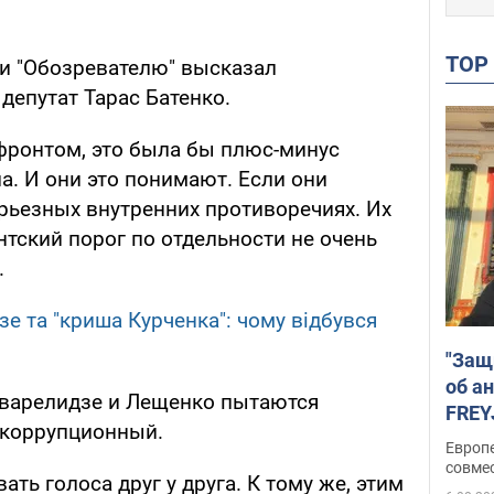
TO
и "Обозревателю" высказал
епутат Тарас Батенко.
фронтом, это была бы плюс-минус
а. И они это понимают. Если они
ерьезных внутренних противоречиях. Их
тский порог по отдельности не очень
.
зе та "криша Курченка": чому відбувся
"Защ
об а
кварелидзе и Лещенко пытаются
FREY
тикоррупционный.
подд
Европ
совме
вать голоса друг у друга. К тому же, этим