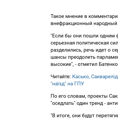
Такое мнение в комментари
внефракционный народный д
"Если бы они пошли одним 
серьезная политическая сил
разделились, речь идет о с
шансы преодолеть парламен
высокие", - отметил Батенко
Читайте:
Касько, Сакварелід
"наїзд" на ГПУ
По его словам, проекты Са
"оседлать" один тренд - ан
"В итоге, они будут перетяги