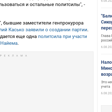
6.08.20
льзоваться и остальные политсилы", -
"Бал
Сико
", бывшие заместители генпрокурора
пере
лий Касько заявили о создании партии
.
Укра
здается еще одна
политсила при участи
Глава
росси
 Найема
.
6.08.20
Нало
Мино
возра
нужн
Это н
учета
6.08.20