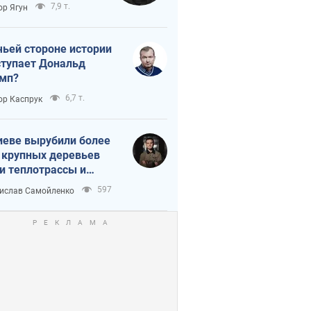
тическая
7,9 т.
ор Ягун
истика
чьей стороне истории
тупает Дональд
мп?
6,7 т.
ор Каспрук
иеве вырубили более
 крупных деревьев
и теплотрассы и
реки Генплану
597
ислав Самойленко