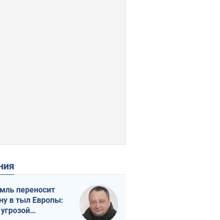
ения
мль переносит
ну в тыл Европы:
 угрозой