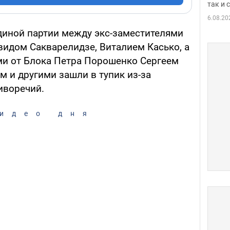
так и
6.08.20
иной партии между экс-заместителями
видом Сакварелидзе, Виталием Касько, а
и от Блока Петра Порошенко Сергеем
 и другими зашли в тупик из-за
иворечий.
идео дня