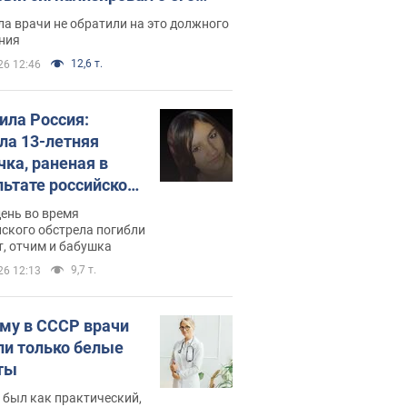
ессивном" раке
а врачи не обратили на это должного
ния
12,6 т.
26 12:46
била Россия:
ла 13-летняя
чка, раненая в
льтате российской
и на Сумскую
день во время
сть. Фото
ского обстрела погибли
т, отчим и бабушка
9,7 т.
26 12:13
му в СССР врачи
ли только белые
ты
 был как практический,