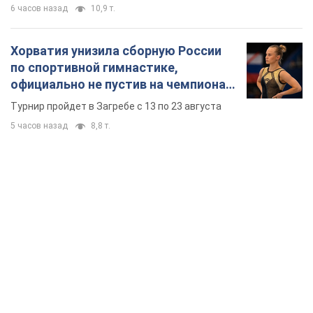
6 часов назад
10,9 т.
Хорватия унизила сборную России
по спортивной гимнастике,
официально не пустив на чемпионат
Европы основных спортсменов
Турнир пройдет в Загребе с 13 по 23 августа
5 часов назад
8,8 т.