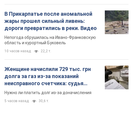
В Прикарпатье после аномальной
жары прошел сильный ливень:
дороги превратились в реки. Видео
Непогода обрушилась на Ивано-Франковскую
область и курортный Буковель
10 часов назад
22,2 т.
Женщине начислили 729 тыс. грн
долга за газ из-за показаний
неисправного счетчика: судья
вынес неожиданное решение
Нужно ли платить долг из-за доначисления
5 часов назад
30,6 т.