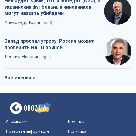
Чей будет Крым, тот и победит (NSJ), а
украинских футбольных чиновников
могут назвать убийцами
Александр Кирш
5,1 т.
Запад проспал угрозу: Россия может
проверить НАТО войной
Леонид Невзлин
7,3 т.
Все мнения
О компании
Команда
Правовая информация
Политика