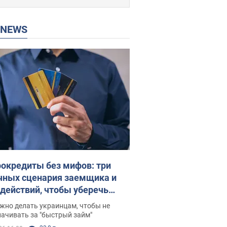
P NEWS
окредиты без мифов: три
чных сценария заемщика и
 действий, чтобы уберечь
 деньги
жно делать украинцам, чтобы не
ачивать за "быстрый займ"