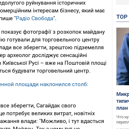
едолугого руйнування історичних
комерційним інтересам бізнесу, який має
TO
пише "
Радіо Свобода
".
показує фотографії з розкопок майдану
ію готували для торговельного центру
 влади все зберегти, зрештою підземелля
ер археолог досліджує сенсаційні
в Київської Русі – вже на Поштовій площі
ються будувати торговельний центр.
енной площади наклонился столб:
Микр
типи
все зберегти, Сагайдак свого
план
е потребує великих витрат, новітніх
свои
Что ну
 бажання влади: "Можливо, і тут вдасться
перепл
чте, Майдан. Так а чому тут не