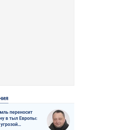
ения
мль переносит
ну в тыл Европы:
 угрозой