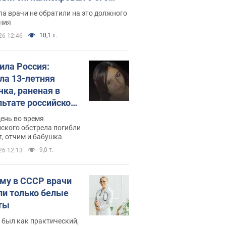
ессивном" раке
а врачи не обратили на это должного
ния
10,1 т.
26 12:46
била Россия:
ла 13-летняя
чка, раненая в
льтате российской
и на Сумскую
день во время
сть. Фото
ского обстрела погибли
т, отчим и бабушка
9,0 т.
26 12:13
му в СССР врачи
ли только белые
ты
 был как практический,