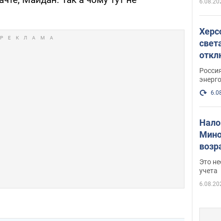
6.08.20
Херс
свет
откл
энер
Росси
энерг
6.0
Нало
Мино
возра
нужн
Это н
учета
6.08.20