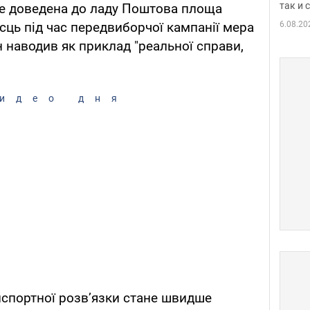
так и
не доведена до ладу Поштова площа
6.08.20
сць під час передвиборчої кампанії мера
ін наводив як приклад "реальної справи,
идео дня
нспортної розв’язки стане швидше