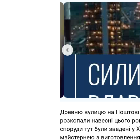
Древню вулицю на Поштові
розкопали навесні цього рок
споруди тут були зведені у Х
майстернею з виготовлення ж