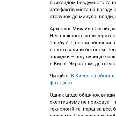
прикладом бездумного та н
артефактів міста на догоду 
стосунок до минулої влади, 
Археолог Михайло Сагайдак 
Незалежності, коли територ
"Глобус". І, попри обіцянки
просто залили бетоном. Теп
знахідки – цілу вулицю часі
в Києві. Якраз там, де готу
Читайте:
В Киеве на обновл
фотофакт
Однак щодо обіцянок влади 
скептицизму не приховує – ц
технологій та, перш за все,
вирулити. Прохавали ж, виба