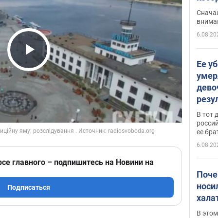
"агр
Сначал
внима
6.08.20
Play Video
Ее у
умер
дево
резу
атак
В тот 
обла
россий
ее бра
6.08.20
рсе главного – подпишитесь на Новини на
Поче
носи
Подписаться
хала
В этом