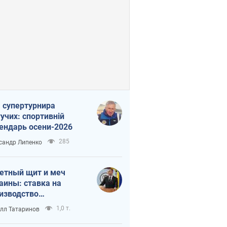
 супертурнира
учих: спортивній
ендарь осени-2026
285
сандр Липенко
етный щит и меч
аины: ставка на
изводство
ственных ракет
1,0 т.
лл Татаринов