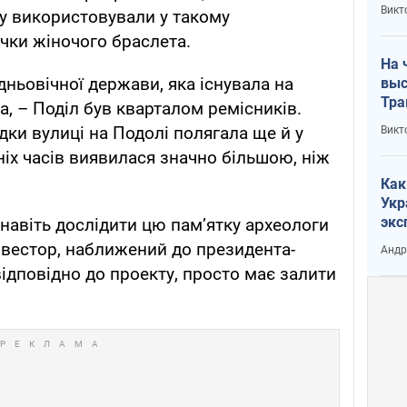
кри
Викт
у використовували у такому
лог
чки жіночого браслета.
На 
едньовічної держави, яка існувала на
выс
Тра
а, – Поділ був кварталом ремісників.
ідки вулиці на Подолі полягала ще й у
Викт
ніх часів виявилася значно більшою, ніж
Как
Укр
экс
 навіть дослідити цю пам’ятку археологи
неф
інвестор, наближений до президента-
Андр
відповідно до проекту, просто має залити