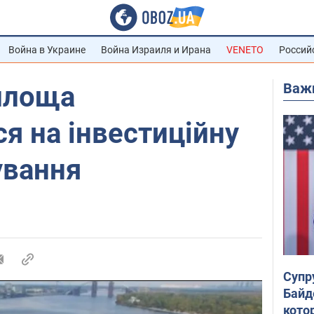
Война в Украине
Война Израиля и Ирана
VENETO
Россий
Важ
площа
я на інвестиційну
ування
Супр
Байд
кото