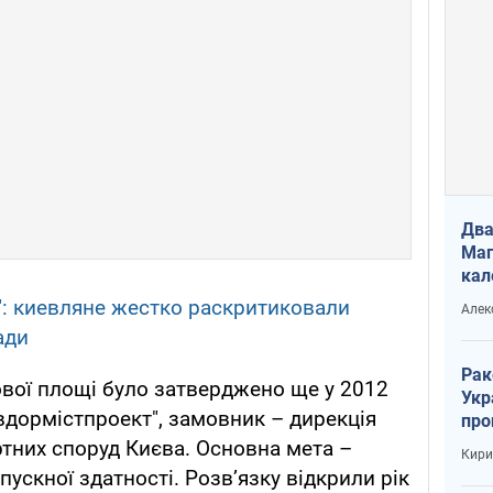
Два
Маг
кал
": киевляне жестко раскритиковали
Алек
ади
Рак
вої площі було затверджено ще у 2012
Укр
ївдормістпроект", замовник – дирекція
про
соб
тних споруд Києва. Основна мета –
Кири
ускної здатності. Розв’язку відкрили рік