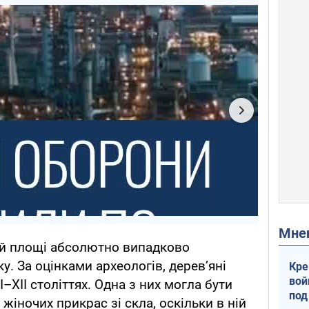
Мн
й площі абсолютно випадково
у. За оцінками археологів, дерев’яні
Кре
вой
I–XII століттях. Одна з них могла бути
под
іночих прикрас зі скла, оскільки в ній