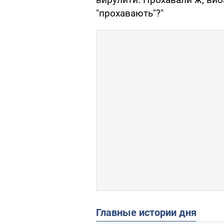
"прохавають"?"
Главные истории дня