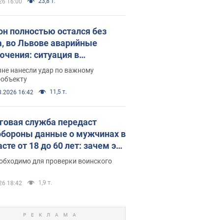
23,8 т.
26 16:00
он полностью остался без
а, во Львове аварийные
ючения: ситуация в
госистеме 6 августа
яне нанесли удар по важному
ообъекту
11,5 т.
8.2026 16:42
говая служба передаст
бороны данные о мужчинах в
сте от 18 до 60 лет: зачем это
о
еобходимо для проверки воинского
1,9 т.
26 18:42