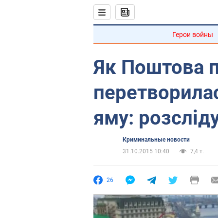
Герои войны
Як Поштова 
перетворилас
яму: розслід
Криминальные новости
31.10.2015 10:40
7,4 т.
26