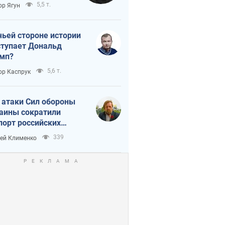
тическая
5,5 т.
ор Ягун
истика
чьей стороне истории
тупает Дональд
мп?
5,6 т.
ор Каспрук
 атаки Сил обороны
аины сократили
порт российских
тепродуктов
339
ей Клименко