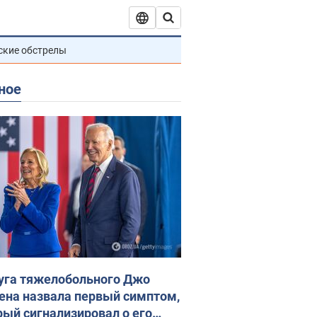
ские обстрелы
ное
уга тяжелобольного Джо
ена назвала первый симптом,
рый сигнализировал о его