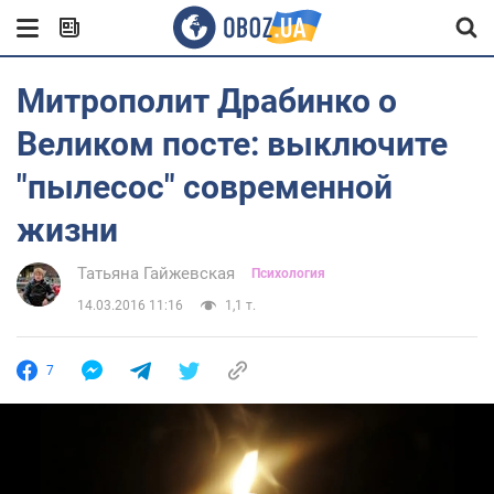
Митрополит Драбинко о
Великом посте: выключите
"пылесос" современной
жизни
Татьяна Гайжевская
Психология
14.03.2016 11:16
1,1 т.
7