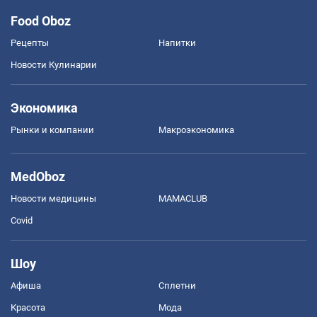
Food Oboz
Рецепты
Напитки
Новости Кулинарии
Экономика
Рынки и компании
Mакроэкономика
MedOboz
Новости медицины
MAMACLUB
Covid
Шоу
Афиша
Сплетни
Красота
Мода