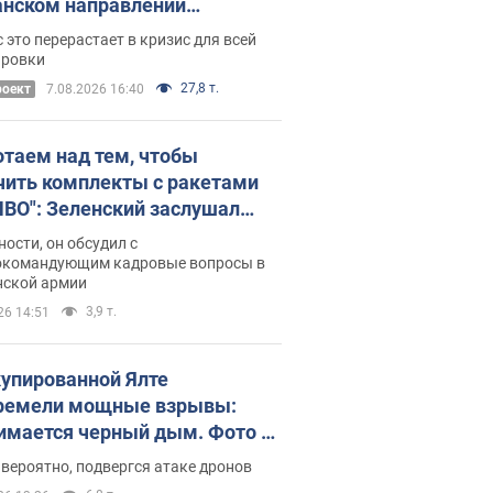
нском направлении
ический дискомфорт: как это
 это перерастает в кризис для всей
ось
ировки
27,8 т.
роект
7.08.2026 16:40
отаем над тем, чтобы
чить комплекты с ракетами
ПВО": Зеленский заслушал
ад Драпатого и объявил о
ности, он обсудил с
х мерах
окомандующим кадровые вопросы в
нской армии
3,9 т.
26 14:51
купированной Ялте
ремели мощные взрывы:
имается черный дым. Фото и
о
 вероятно, подвергся атаке дронов