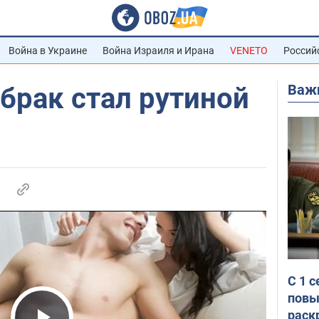
Война в Украине
Война Израиля и Ирана
VENETO
Россий
Важ
брак стал рутиной
С 1 
повы
раск