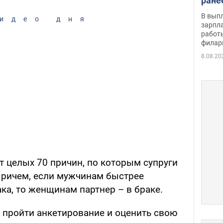
ране
скол
В вып
идео дня
певи
зарпла
работ
филар
8.08.20
т целых 70 причин, по которым супруги
 Причем, если мужчинам быстрее
ка, то женщинам партнер – в браке.
пройти анкетирование и оценить свою