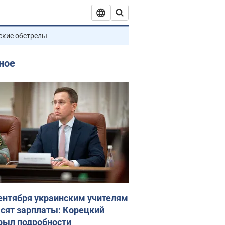
ские обстрелы
ное
сентября украинским учителям
сят зарплаты: Корецкий
рыл подробности