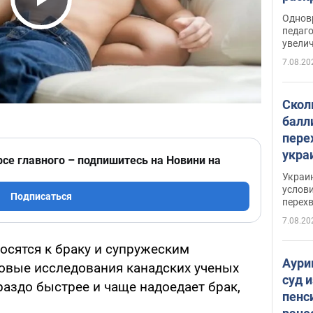
Play Video
Однов
педаг
увелич
7.08.20
Скол
балл
пере
укра
рсе главного – подпишитесь на Новини на
июле
Украи
назв
услови
Подписаться
перех
7.08.20
сятся к браку и супружеским
Аури
Новые исследования канадских ученых
суд 
аздо быстрее и чаще надоедает брак,
пенс