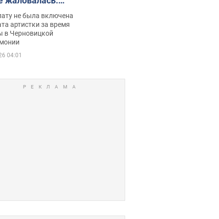
е жаловалась:
ько получала
лату не была включена
ца
та артистки за время
ы в Черновицкой
монии
26 04:01