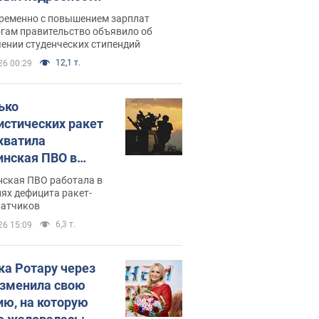
ременно с повышением зарплат
огам правительство объявило об
ении студенческих стипендий
12,1 т.
26 00:29
ько
истических ракет
хватила
инская ПВО в
: в Минобороны
нская ПВО работала в
али цифру
ях дефицита ракет-
ватчиков
6,3 т.
26 15:09
ка Ротару через
изменила свою
ию, на которую