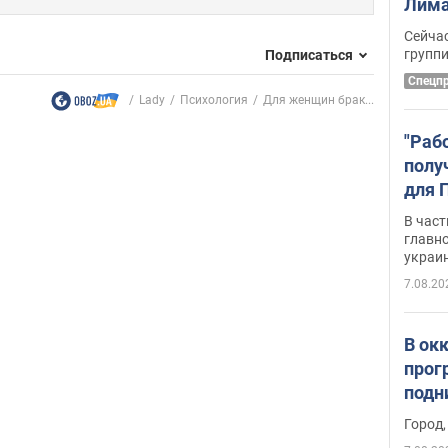
Лима
крит
Сейчас
удал
групп
Подписаться
Спецп
Lady
Психология
Для женщин брак...
"Раб
полу
для 
докл
В част
новы
главн
украи
7.08.20
В ок
прог
подн
виде
Город,