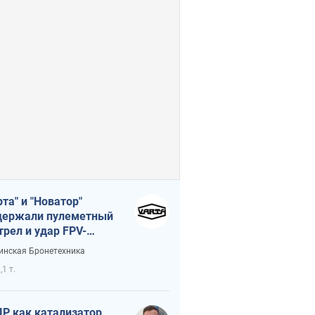
рта" и "Новатор"
ержали пулеметный
трел и удар FPV-
на, сохранив жизнь
инская Бронетехника
церу ВСУ
,1 т.
Р как катализатор