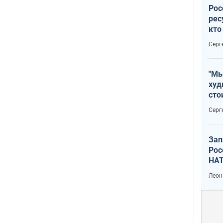
Рос
рес
кто
дик
Серг
"Мы
худ
сто
отч
Серг
рак
Зап
Рос
НАТ
Леон