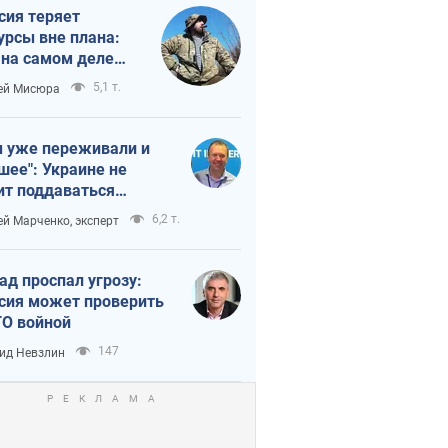
сия теряет
урсы вне плана:
 на самом деле
тует темп войны
5,1 т.
ей Мисюра
 уже переживали и
шее": Украине не
ит поддаваться
аянию из-за
6,2 т.
ей Марченко, эксперт
етного террора
ад проспал угрозу:
сия может проверить
О войной
147
ид Невзлин