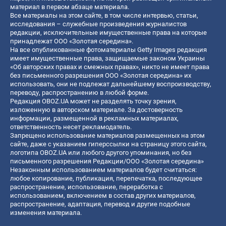
материал в первом абзаце материала.
Все материалы на этом сайте, в том числе интервью, статьи,
исследования – служебные произведения журналистов
редакции, исключительные имущественные права на которые
принадлежат ООО «Золотая середина».
На все опубликованные фотоматериалы Getty Images редакция
имеет имущественные права, защищаемые законом Украины
«Об авторских правах и смежных правах», никто не имеет права
без письменного разрешения ООО «Золотая середина» их
использовать, они не подлежат дальнейшему воспроизводству,
переводу, распространению в любой форме.
Редакция OBOZ.UA может не разделять точку зрения,
изложенную в авторском материале. За достоверность
информации, размещенной в рекламных материалах,
ответственность несет рекламодатель.
Запрещено использование материалов размещенных на этом
сайте, даже с указанием гиперссылки на страницу этого сайта,
логотипа OBOZ.UA или любого другого упоминания, но без
письменного разрешения Редакции/ООО «Золотая середина»
Незаконным использованием материалов будет считаться:
любое копирование, публикация, перепечатка, последующее
распространение, использование, переработка с
использованием, включением в состав других материалов,
распространение, адаптация, перевод и другие подобные
изменения материала.