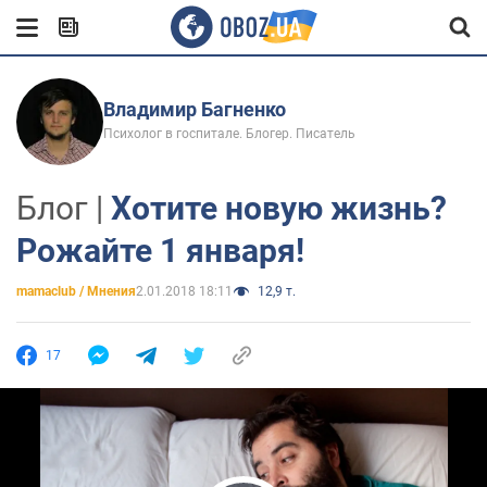
Владимир Багненко
Психолог в госпитале. Блогер. Писатель
Блог |
Хотите новую жизнь?
Рожайте 1 января!
mamaclub / Мнения
2.01.2018 18:11
12,9 т.
17