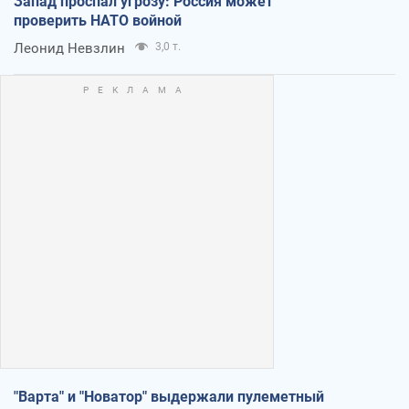
Запад проспал угрозу: Россия может
проверить НАТО войной
Леонид Невзлин
3,0 т.
"Варта" и "Новатор" выдержали пулеметный