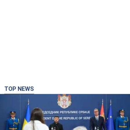
TOP NEWS
"Мы благодарны, но этого недостаточно":
Зеленский призвал ужесточить санкции против
России
Президент поблагодарил европейских партнеров за
финансовую поддержку
4 години тому
50,3 т.