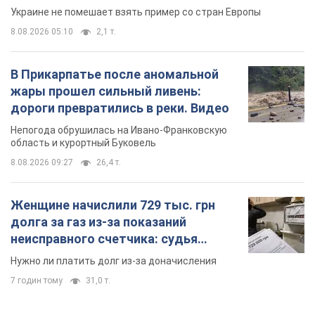
Женщине начислили 729 тыс. грн
долга за газ из-за показаний
неисправного счетчика: судья
вынес неожиданное решение
Нужно ли платить долг из-за доначисления
7 годин тому
31,0 т.