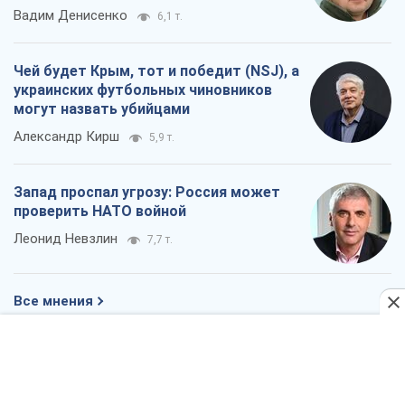
Все мнения
О компании
Команда
Правовая информация
Политика
конфиденциальности
Реклама на сайте
Документы
Редакционная политика
Журналисты OBOZ.UA на месте
событий
OBOZ.UA
Политика
Мир
Расследования