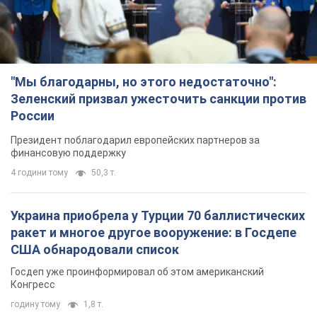
Украина приобрела у Турции 70 баллистических
ракет и многое другое вооружение: в Госдепе
США обнародовали список
Госдеп уже проинформировал об этом американский
Конгресс
годину тому
1,8 т.
"Нас услышали лишь одним ухом": в городах
Украины уже 24-й день подряд проходят
митинги в поддержку Федорова. Фото и видео
Антиправительственные выступления с требованием
вернуть Федорова продолжаются до сих пор
годину тому
1,0 т.