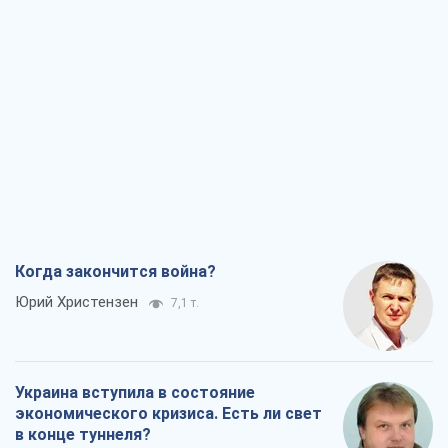
Юрий Христензен
7,1 т.
Украина вступила в состояние
экономического кризиса. Есть ли свет
в конце туннеля?
Вадим Денисенко
6,1 т.
Чей будет Крым, тот и победит (NSJ), а
украинских футбольных чиновников
могут назвать убийцами
Александр Кирш
5,9 т.
Запад проспал угрозу: Россия может
проверить НАТО войной
Леонид Невзлин
7,7 т.