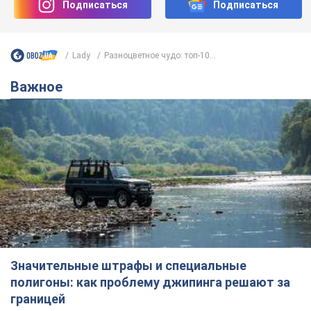
Значительные штрафы и специальные
полигоны: как проблему джипинга решают за
границей
Украине не помешает взять пример со стран Европы
8.08.2026 05:10
2,1 т.
В Прикарпатье после аномальной
жары прошел сильный ливень:
дороги превратились в реки. Видео
Непогода обрушилась на Ивано-Франковскую
область и курортный Буковель
8.08.2026 09:27
26,4 т.