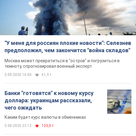
Москва может превратиться в "остров" и погрузиться в
темноту, спрогнозировал военный эксперт
5.08.2026 16:00
61,9 т.
Банки "готовятся" к новому курсу
доллара: украинцам рассказали,
чего ожидать
Каким будет курс валюты в обменниках
5.08.2026 23:12
123,0 т.
"Джипинг разрушает экосистемы,
которые формировались сотни
лет": в Greenpeace забили тревогу
В высокогорье расположены альпийские и
субальпийские луга – редкие природные
комплексы, которые формировались на протяжении сотен
лет
5.08.2026 23:00
1,8 т.