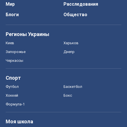
Черкассы
Спорт
Футбол
Баскетбол
Хоккей
Бокс
Формула-1
Моя школа
ГДЗ
Учебники
Онлайн уроки
ДПА
ЗНО
НМТ
СНГ решебники
Авто
Тест Драйв
Электромобили