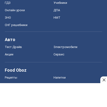
Акции
Сервис
Food Oboz
Рецепты
Напитки
Диеты
Экономика
Рынки и компании
Mакроэкономика
MedOboz
Новости медицины
MAMACLUB
Шоу
Афиша
Сплетни