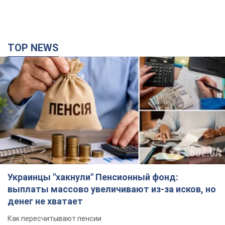
Украинцы "хакнули" Пенсионный фонд:
выплаты массово увеличивают из-за исков, но
денег не хватает
Как пересчитывают пенсии
5 часов назад
107,0 т.
ВАКС избрал меру пресечения экс-послу
Украины в США Стефанишиной: что известно о
деле
Суд не полностью удовлетворил ходатайство прокуратуры
2 часа назад
4,3 т.