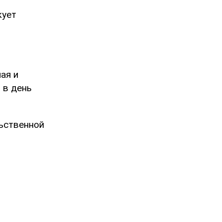
кует
ая и
 в день
ьственной