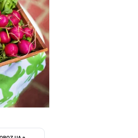
 OBOZ.UA в