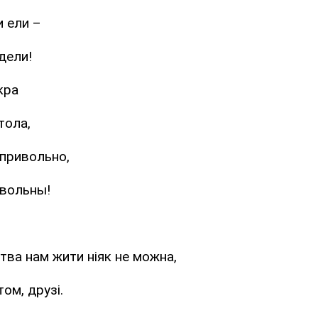
 ели –
дели!
кра
тола,
привольно,
вольны!
ва нам жити ніяк не можна,
ом, друзі.