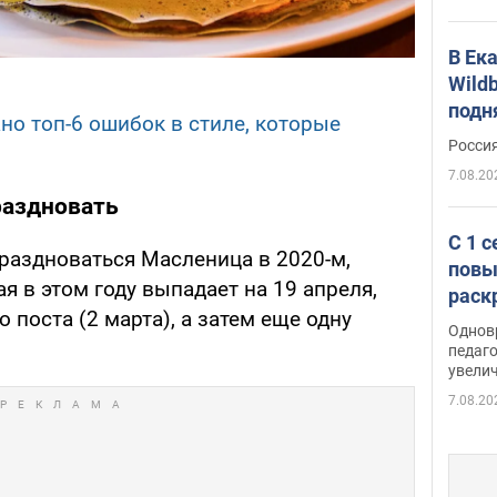
В Ек
Wildb
подн
но топ-6 ошибок в стиле, которые
Росси
7.08.20
раздновать
С 1 
праздноваться Масленица в 2020-м,
повы
я в этом году выпадает на 19 апреля,
раск
 поста (2 марта), а затем еще одну
Однов
педаг
увелич
7.08.20