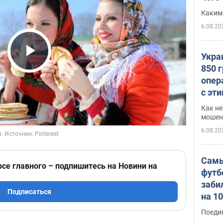
Каким
6.08.20
Укра
Play Video
850 
опер
с эт
Как не
мошен
6.08.20
Самы
рсе главного – подпишитесь на Новини на
футб
заби
Подписаться
на 1
Виде
Поеди