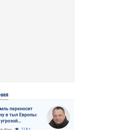
ения
мль переносит
ну в тыл Европы:
 угрозой
тическая
11,8 т.
ор Ягун