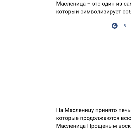
Масленица – это один из с
который символизирует соб
В
На Масленицу принято печь
которые продолжаются всю
Масленица Прощеным воскр