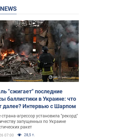
P NEWS
ль "сжигает" последние
сы баллистики в Украине: что
т далее? Интервью с Шарпом
 страна-агрессор установила "рекорд"
личеству запущенных по Украине
стических ракет
28,5 т.
26 07:00