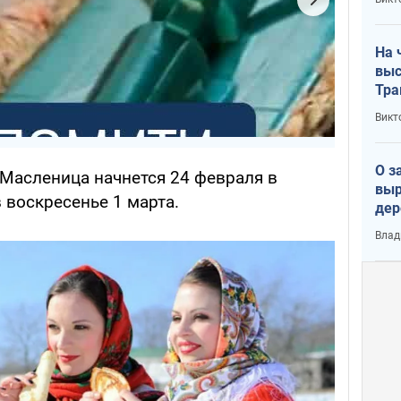
лог
На 
выс
Тра
Викт
О з
 Масленица начнется 24 февраля в
выр
в воскресенье 1 марта.
дер
что
Влад
Тер