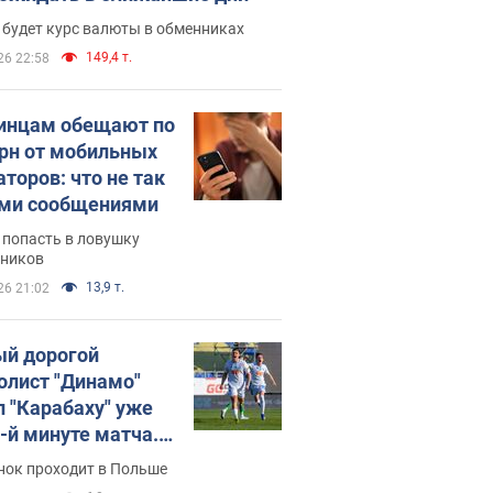
 будет курс валюты в обменниках
149,4 т.
26 22:58
инцам обещают по
грн от мобильных
аторов: что не так
ими сообщениями
 попасть в ловушку
ников
13,9 т.
26 21:02
й дорогой
олист "Динамо"
л "Карабаху" уже
0-й минуте матча.
о
нок проходит в Польше