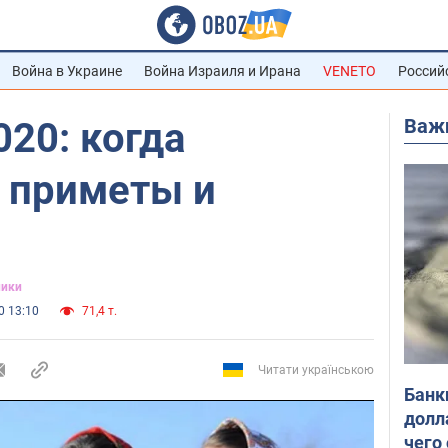
Война в Украине
Война Израиля и Ирана
VENETO
Россий
Важ
20: когда
, приметы и
ники
0 13:10
71,4 т.
Читати українською
Банк
долл
чего