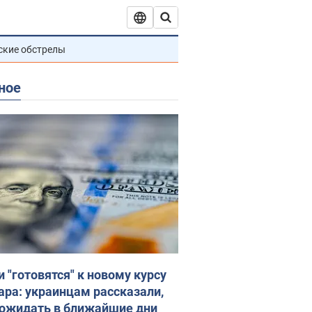
ские обстрелы
ное
и "готовятся" к новому курсу
ара: украинцам рассказали,
 ожидать в ближайшие дни