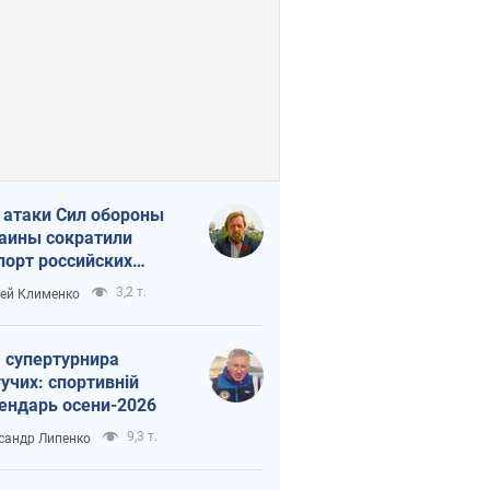
 атаки Сил обороны
аины сократили
порт российских
тепродуктов
3,2 т.
ей Клименко
 супертурнира
учих: спортивній
ендарь осени-2026
9,3 т.
сандр Липенко