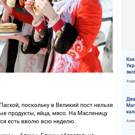
Как
Укр
экс
неф
Андр
Два
Пасхой, поскольку в Великий пост нельзя
Маг
кал
ые продукты, яйца, мясо. На Масленицу
ся есть вволю всю неделю.
Алек