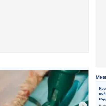
Мн
Кре
вой
под
кри
Викт