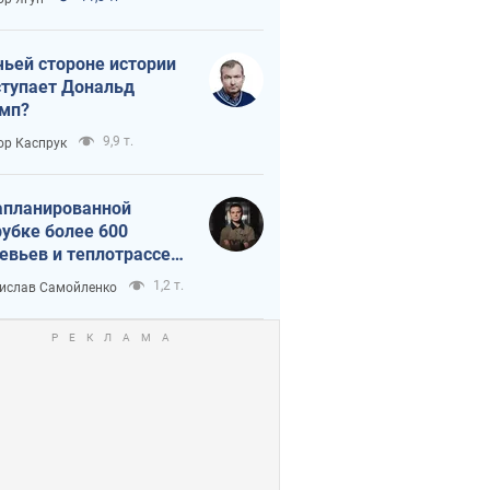
истика
чьей стороне истории
тупает Дональд
мп?
9,9 т.
ор Каспрук
апланированной
убке более 600
евьев и теплотрассе:
 происходит на
1,2 т.
ислав Самойленко
емках в Киеве