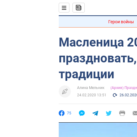
Герои войны
Масленица 20
праздновать
традиции
Алина Мельник
(Архив) Празд
24.02.2020 13:51
26.02.202
75