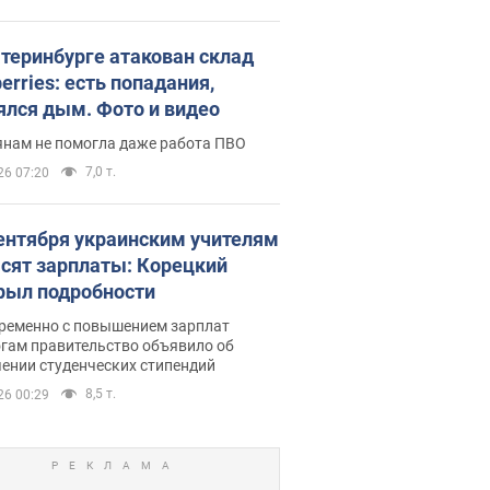
атеринбурге атакован склад
erries: есть попадания,
ялся дым. Фото и видео
янам не помогла даже работа ПВО
7,0 т.
26 07:20
сентября украинским учителям
сят зарплаты: Корецкий
рыл подробности
ременно с повышением зарплат
огам правительство объявило об
ении студенческих стипендий
8,5 т.
26 00:29