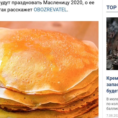
будут праздновать Масленицу 2020, о ее
TO
тах расскажет
OBOZREVATEL
.
Крем
запа
буде
В июле
по ко
балли
7.08.20