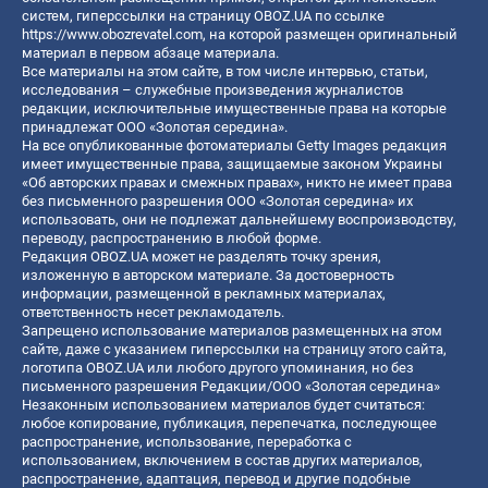
систем, гиперссылки на страницу OBOZ.UA по ссылке
https://www.obozrevatel.com
, на которой размещен оригинальный
материал в первом абзаце материала.
Все материалы на этом сайте, в том числе интервью, статьи,
исследования – служебные произведения журналистов
редакции, исключительные имущественные права на которые
принадлежат ООО «Золотая середина».
На все опубликованные фотоматериалы Getty Images редакция
имеет имущественные права, защищаемые законом Украины
«Об авторских правах и смежных правах», никто не имеет права
без письменного разрешения ООО «Золотая середина» их
использовать, они не подлежат дальнейшему воспроизводству,
переводу, распространению в любой форме.
Редакция OBOZ.UA может не разделять точку зрения,
изложенную в авторском материале. За достоверность
информации, размещенной в рекламных материалах,
ответственность несет рекламодатель.
Запрещено использование материалов размещенных на этом
сайте, даже с указанием гиперссылки на страницу этого сайта,
логотипа OBOZ.UA или любого другого упоминания, но без
письменного разрешения Редакции/ООО «Золотая середина»
Незаконным использованием материалов будет считаться:
любое копирование, публикация, перепечатка, последующее
распространение, использование, переработка с
использованием, включением в состав других материалов,
распространение, адаптация, перевод и другие подобные