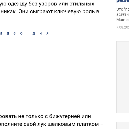
реше
ю одежду без узоров или стильных
росс
Это "
в никак. Они сыграют ключевую роль в
дрон
эстети
Макса
7.08.20
идео дня
овать не только с бижутерией или
полните свой лук шелковым платком –