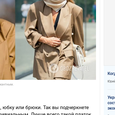
Ког
Юрий
Укр
сос
, юбку или брюки. Так вы подчеркнете
эко
Ест
тривиальным. Лучше всего такой платок