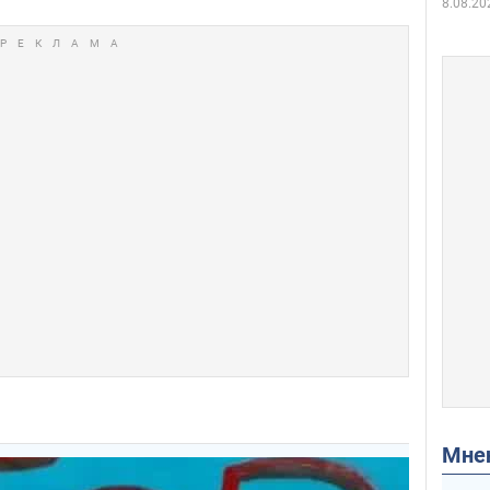
8.08.20
Мн