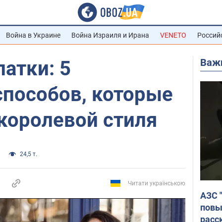
Война в Украине
Война Израиля и Ирана
VENETO
Россий
Важ
латки: 5
способов, которые
королевой стиля
24,5 т.
Читати українською
АЗС 
повы
расс