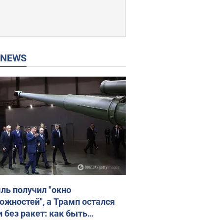
P NEWS
ль получил "окно
ожностей", а Трамп остался
и без ракет: как быть