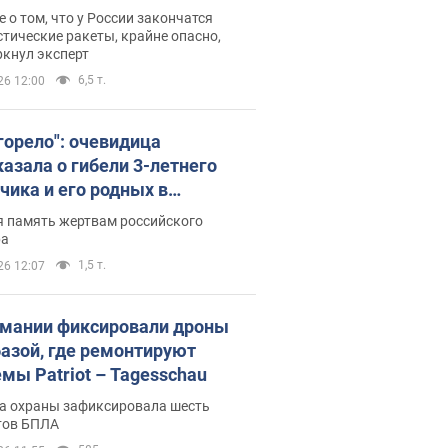
ине? Интервью с Мельником
 о том, что у России закончатся
тические ракеты, крайне опасно,
ркнул эксперт
6,5 т.
26 12:00
 горело": очевидица
казала о гибели 3-летнего
чика и его родных в
льтате атаки РФ на Киевскую
я память жертвам российского
сть. Видео и фото
ра
1,5 т.
26 12:07
рмании фиксировали дроны
базой, где ремонтируют
емы Patriot – Tagesschau
а охраны зафиксировала шесть
тов БПЛА