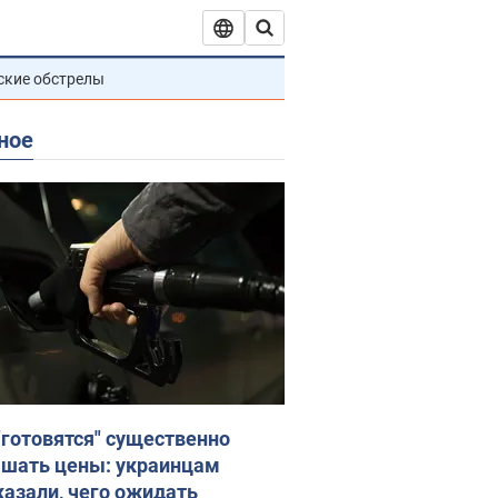
ские обстрелы
ное
"готовятся" существенно
шать цены: украинцам
казали, чего ожидать