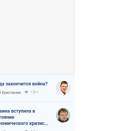
да закончится война?
1,8 т.
 Христензен
аина вступила в
тояние
номического кризиса.
ь ли свет в конце