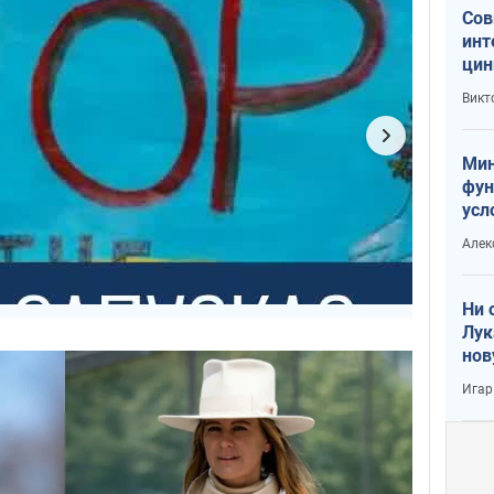
Сов
инт
цин
или
Викт
Тра
Мин
фун
усл
вое
Алек
Ни 
Лук
нов
Игар