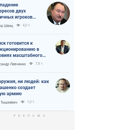
падение
ересов двух
ичных игроков
 тайный план
4,0 т.
ор Швец
мпа и Путина?
ск готовится к
кционированию в
овиях масштабного
нного кризиса
7,8 т.
сандр Левченко
оружия, ни людей: как
ашенко создает
ую армию
1,0 т.
 Тышкевич