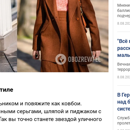
Укра
Мнение
баллис
подче
8.08.20
"Всё
расс
маль
резу
Вечна
обла
терро
8.08.20
стиле
В Ге
над 
ьником и повяжите как ковбои.
сист
пными серьгами, шляпой и пиджаком с
Служб
ак вы точно станете звездой уличного
проле