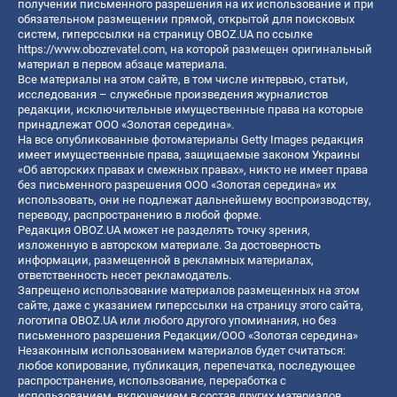
получении письменного разрешения на их использование и при
обязательном размещении прямой, открытой для поисковых
систем, гиперссылки на страницу OBOZ.UA по ссылке
https://www.obozrevatel.com
, на которой размещен оригинальный
материал в первом абзаце материала.
Все материалы на этом сайте, в том числе интервью, статьи,
исследования – служебные произведения журналистов
редакции, исключительные имущественные права на которые
принадлежат ООО «Золотая середина».
На все опубликованные фотоматериалы Getty Images редакция
имеет имущественные права, защищаемые законом Украины
«Об авторских правах и смежных правах», никто не имеет права
без письменного разрешения ООО «Золотая середина» их
использовать, они не подлежат дальнейшему воспроизводству,
переводу, распространению в любой форме.
Редакция OBOZ.UA может не разделять точку зрения,
изложенную в авторском материале. За достоверность
информации, размещенной в рекламных материалах,
ответственность несет рекламодатель.
Запрещено использование материалов размещенных на этом
сайте, даже с указанием гиперссылки на страницу этого сайта,
логотипа OBOZ.UA или любого другого упоминания, но без
письменного разрешения Редакции/ООО «Золотая середина»
Незаконным использованием материалов будет считаться:
любое копирование, публикация, перепечатка, последующее
распространение, использование, переработка с
использованием, включением в состав других материалов,