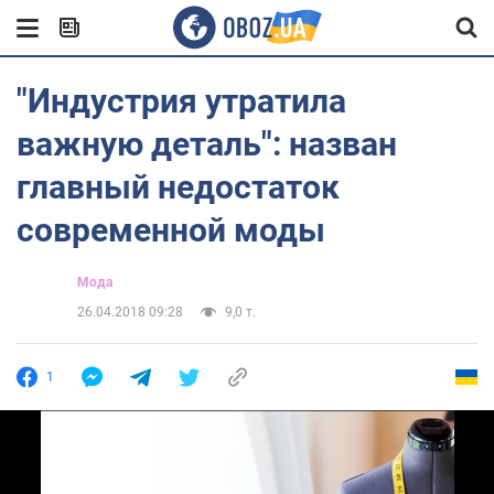
"Индустрия утратила
важную деталь": назван
главный недостаток
современной моды
Мода
26.04.2018 09:28
9,0 т.
1