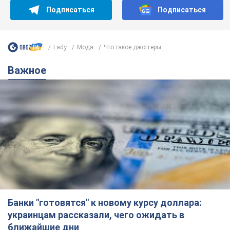
Банки "готовятся" к новому курсу доллара:
украинцам рассказали, чего ожидать в
ближайшие дни
Каким будет курс валюты в обменниках
6.08.2026 22:58
152,1 т.
Украинцам обещают по 850 грн от
мобильных операторов: что не так с
этими сообщениями
Как не попасть в ловушку мошенников
6.08.2026 21:02
16,8 т.