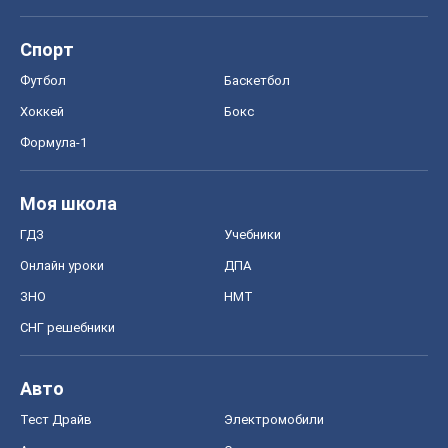
Онлайн уроки
ДПА
ЗНО
НМТ
СНГ решебники
Авто
Тест Драйв
Электромобили
Акции
Сервис
Food Oboz
Рецепты
Напитки
Диеты
Экономика
Рынки и компании
Mакроэкономика