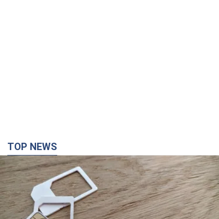
TOP NEWS
Мобильные операторы подняли тарифы "до
предела", но качество связи ухудшилось:
стоит ли жаловаться на цены
Почему цены на мобильную связь выросли в разы и как
улучшить качество интернета в телефоне
3 часа назад
16,4 т.