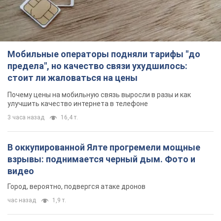
В оккупированной Ялте прогремели мощные
взрывы: поднимается черный дым. Фото и
видео
Город, вероятно, подвергся атаке дронов
час назад
1,9 т.
В Коблево в Николаевской области произошел
взрыв в море: погиб мужчина, есть
пострадавшие
Мужчина, вероятно, подорвался на морской мине
2 часа назад
2,8 т.