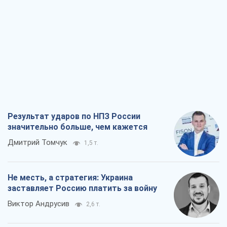
Дмитрий Томчук
1,5 т.
Не месть, а стратегия: Украина
заставляет Россию платить за войну
Виктор Андрусив
2,6 т.
Ответ на украинофобию – не
полонофобия, а сильное украинское
государство
Николай Княжицкий
1,8 т.
Мэр Москвы внезапно захотел мира,
как становятся послом в США и новые
украинские топ-рейтинги
Александр Кирш
7,5 т.