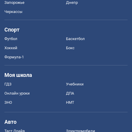
Запорожье
Днепр
Черкассы
Спорт
Футбол
Баскетбол
Хоккей
Бокс
Формула-1
Моя школа
ГДЗ
Учебники
Онлайн уроки
ДПА
ЗНО
НМТ
Авто
Тест Драйв
Электромобили