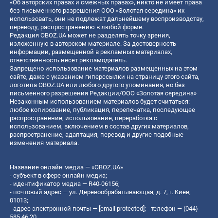
«Об авторских правах и смежных правах», никто не имеет права
без письменного разрешения ООО «Золотая середина» их
использовать, они не подлежат дальнейшему воспроизводству,
переводу, распространению в любой форме.
Редакция OBOZ.UA может не разделять точку зрения,
изложенную в авторском материале. За достоверность
информации, размещенной в рекламных материалах,
ответственность несет рекламодатель.
Запрещено использование материалов размещенных на этом
сайте, даже с указанием гиперссылки на страницу этого сайта,
логотипа OBOZ.UA или любого другого упоминания, но без
письменного разрешения Редакции/ООО «Золотая середина»
Незаконным использованием материалов будет считаться:
любое копирование, публикация, перепечатка, последующее
распространение, использование, переработка с
использованием, включением в состав других материалов,
распространение, адаптация, перевод и другие подобные
изменения материала.
Название онлайн медиа — «OBOZ.UA»
- субъект в сфере онлайн медиа;
- идентификатор медиа — R40-06156;
- почтовый адрес — ул. Деревообрабатывающая, д. 7, г. Киев,
01013;
- адрес электронной почты —
[email protected]
; - телефон — (044)
585 46 20