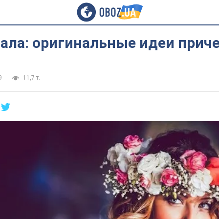
пала: оригинальные идеи прич
9
11,7 т.