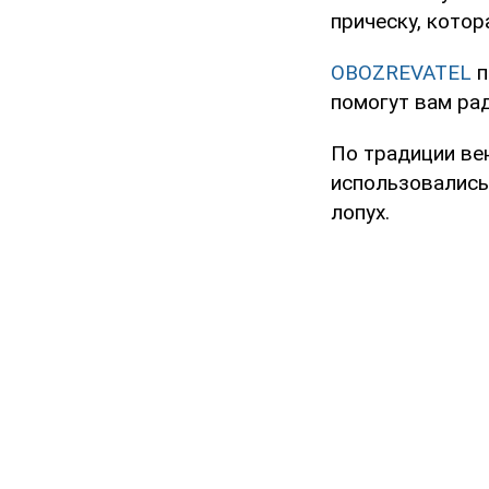
прическу, котор
OBOZREVATEL
п
помогут вам ра
По традиции вен
использовались
лопух.