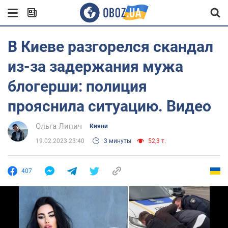
В Киеве разгорелся скандал
из-за задержания мужа
блогерши: полиция
прояснила ситуацию. Видео
Ольга Липич
Кияни
19.02.2023 23:40
3 минуты
52,3 т.
407