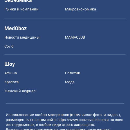
Экономика
Рынки и компании
Mакроэкономика
MedOboz
Новости медицины
MAMACLUB
Covid
Шоу
Афиша
Сплетни
Красота
Мода
Женский Журнал
Использование любых материалов (в том числе фото- и видео-),
размещенных на этом сайте
https://www.obozrevatel.com
и на всех
его поддоменах, в любом виде строго запрещено.
Разрешается использование при получении письменного