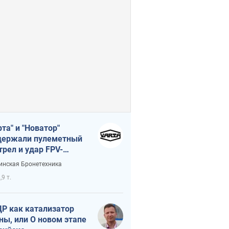
рта" и "Новатор"
ержали пулеметный
трел и удар FPV-
на, сохранив жизнь
инская Бронетехника
церу ВСУ
,9 т.
Р как катализатор
ны, или О новом этапе