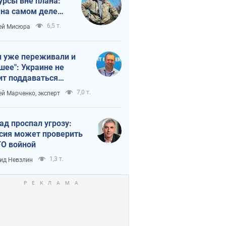
урсы вне плана:
 на самом деле
тует темп войны
6,5 т.
ей Мисюра
 уже переживали и
шее": Украине не
ит поддаваться
аянию из-за
7,0 т.
ей Марченко, эксперт
етного террора
ад проспал угрозу:
сия может проверить
О войной
1,3 т.
ид Невзлин