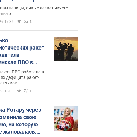
дость, ведь у нее нет детей
вам певицы, она не делает ничего
чного
5,9 т.
26 17:39
ько
истических ракет
хватила
инская ПВО в
: в Минобороны
нская ПВО работала в
али цифру
ях дефицита ракет-
ватчиков
7,1 т.
26 15:09
ка Ротару через
изменила свою
ию, на которую
е жаловалась: