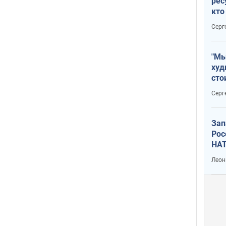
рес
кто
дик
Серг
"Мы
худ
сто
отч
Серг
рак
Зап
Рос
НАТ
Леон