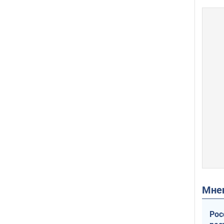
Мн
Рос