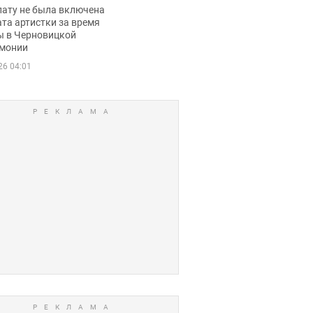
ько получала
лату не была включена
ца
та артистки за время
ы в Черновицкой
монии
26 04:01