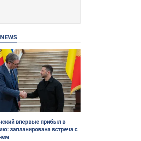
P NEWS
нский впервые прибыл в
ию: запланирована встреча с
чем