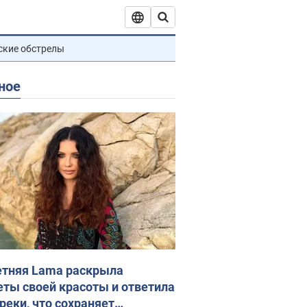
ские обстрелы
ное
етняя Lama раскрыла
еты своей красоты и ответила
реки, что сохраняет