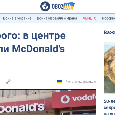
Война в Украине
Война Израиля и Ирана
VENETO
Россий
Важ
го: в центре
и McDonald's
Читати українською
50-л
секр
на уп