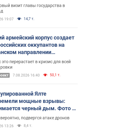
рвый визит главы государства в
ад
14,7 т.
26 19:07
ий армейский корпус создает
российских оккупантов на
нском направлении
ический дискомфорт: как это
 это перерастает в кризис для всей
ось
ировки
50,1 т.
роект
7.08.2026 16:40
купированной Ялте
ремели мощные взрывы:
имается черный дым. Фото и
о
 вероятно, подвергся атаке дронов
8,4 т.
26 13:26