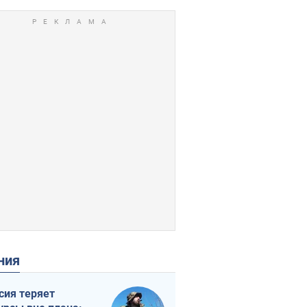
ения
сия теряет