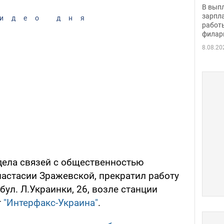
скол
В вып
певи
зарпла
идео дня
работ
филар
8.08.20
дела связей с общественностью
астасии Зражевской, прекратил работу
бул. Л.Украинки, 26, возле станции
т
"Интерфакс-Украина"
.