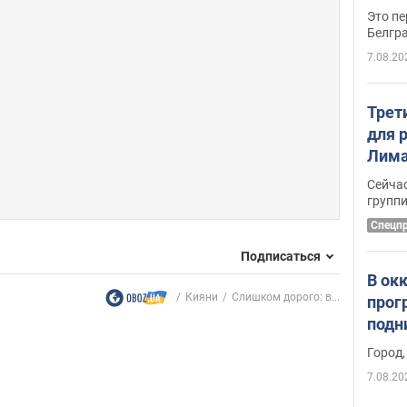
Это пе
Белгр
7.08.20
Трет
для 
Лима
крит
Сейчас
удал
групп
Спецп
Подписаться
В ок
Кияни
Слишком дорого: в...
прог
подн
виде
Город,
7.08.20