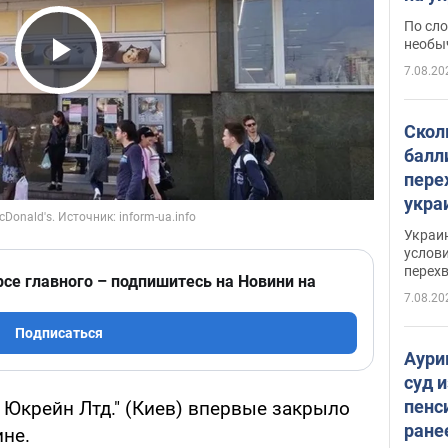
моло
По сло
необы
7.08.20
Play Video
Скол
балл
пере
укра
июле
Украи
назв
услови
перех
рсе главного – подпишитесь на Новини на
7.08.20
Подписаться
Аури
суд 
пенс
Юкрейн Лтд." (Киев) впервые закрыло
ране
ине.