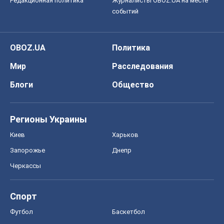
Регионы Украины
Киев
Харьков
Запорожье
Днепр
Черкассы
Спорт
Футбол
Баскетбол
Хоккей
Бокс
Формула-1
Моя школа
ГДЗ
Учебники
Онлайн уроки
ДПА
ЗНО
НМТ