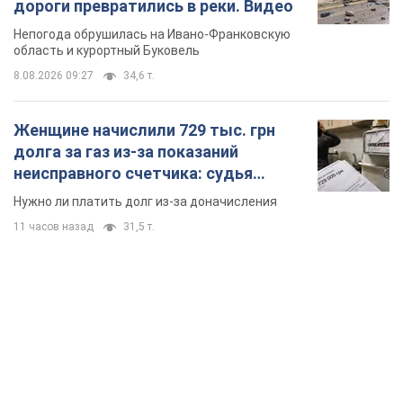
вынес неожиданное решение
Нужно ли платить долг из-за доначисления
11 часов назад
31,5 т.
TOP NEWS