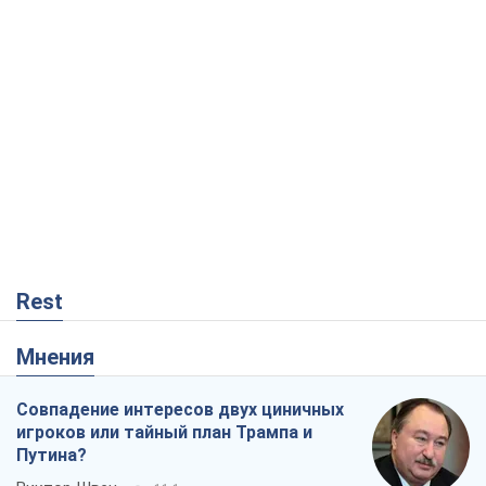
Rest
Мнения
Совпадение интересов двух циничных
игроков или тайный план Трампа и
Путина?
Виктор Швец
11,1 т.
Минск готовится к функционированию
в условиях масштабного военного
кризиса
Александр Левченко
16,2 т.
Ни оружия, ни людей: как Лукашенко