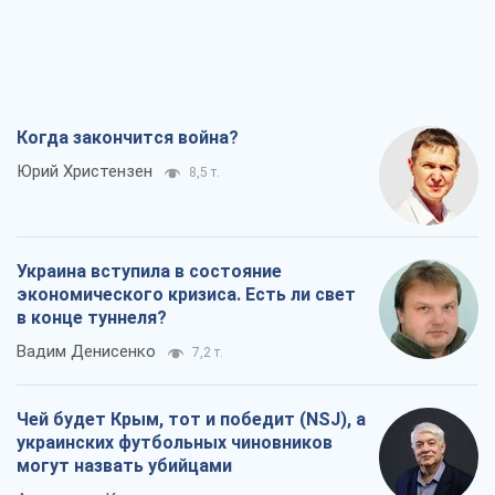
Украина вступила в состояние
экономического кризиса. Есть ли свет
в конце туннеля?
Вадим Денисенко
7,2 т.
Чей будет Крым, тот и победит (NSJ), а
украинских футбольных чиновников
могут назвать убийцами
Александр Кирш
6,8 т.
Запад проспал угрозу: Россия может
проверить НАТО войной
Леонид Невзлин
8,2 т.
Все мнения