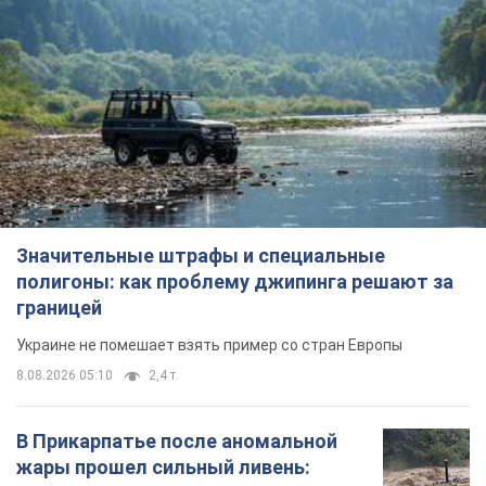
Значительные штрафы и специальные
полигоны: как проблему джипинга решают за
границей
Украине не помешает взять пример со стран Европы
8.08.2026 05:10
2,4 т.
В Прикарпатье после аномальной
жары прошел сильный ливень:
дороги превратились в реки. Видео
Непогода обрушилась на Ивано-Франковскую
область и курортный Буковель
8.08.2026 09:27
34,6 т.
Женщине начислили 729 тыс. грн
долга за газ из-за показаний
неисправного счетчика: судья