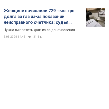
Женщине начислили 729 тыс. грн
долга за газ из-за показаний
неисправного счетчика: судья
вынес неожиданное решение
Нужно ли платить долг из-за доначисления
8.08.2026 14:43
31,6 т.