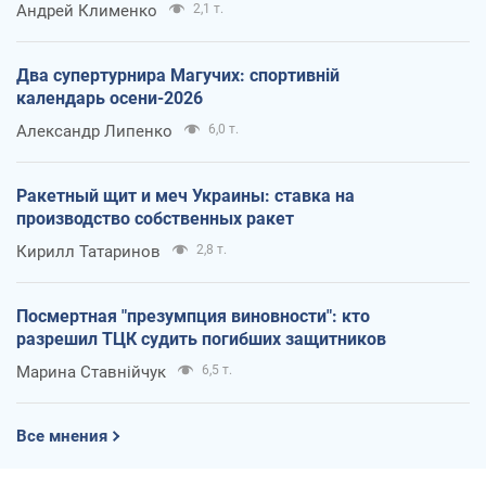
Андрей Клименко
2,1 т.
Два супертурнира Магучих: спортивній
календарь осени-2026
Александр Липенко
6,0 т.
Ракетный щит и меч Украины: ставка на
производство собственных ракет
Кирилл Татаринов
2,8 т.
Посмертная "презумпция виновности": кто
разрешил ТЦК судить погибших защитников
Марина Ставнійчук
6,5 т.
Все мнения