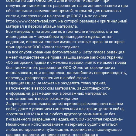
ссылки на сайт OBOZ.UA, а для интернет-изданий - при
получении письменного разрешения на их использование и при
обязательном размещении прямой, открытой для поисковых
систем, гиперссылки на страницу OBOZ.UA по ссылке
https://www.obozrevatel.com
, на которой размещен оригинальный
материал в первом абзаце материала.
Все материалы на этом сайте, в том числе интервью, статьи,
исследования – служебные произведения журналистов
редакции, исключительные имущественные права на которые
принадлежат ООО «Золотая середина».
На все опубликованные фотоматериалы Getty Images редакция
имеет имущественные права, защищаемые законом Украины
«Об авторских правах и смежных правах», никто не имеет права
без письменного разрешения ООО «Золотая середина» их
использовать, они не подлежат дальнейшему воспроизводству,
переводу, распространению в любой форме.
Редакция OBOZ.UA может не разделять точку зрения,
изложенную в авторском материале. За достоверность
информации, размещенной в рекламных материалах,
ответственность несет рекламодатель.
Запрещено использование материалов размещенных на этом
сайте, даже с указанием гиперссылки на страницу этого сайта,
логотипа OBOZ.UA или любого другого упоминания, но без
письменного разрешения Редакции/ООО «Золотая середина»
Незаконным использованием материалов будет считаться:
любое копирование, публикация, перепечатка, последующее
распространение, использование, переработка с