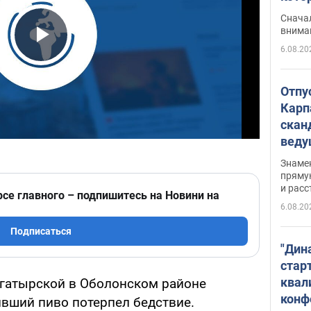
"агр
Сначал
внима
6.08.20
Play Video
Отпу
Карп
скан
вед
несп
Знаме
захе
пряму
и расс
рсе главного – подпишитесь на Новини на
6.08.20
Подписаться
"Дин
стар
квал
 Богатырской в Оболонском районе
конф
ивший пиво потерпел бедствие.