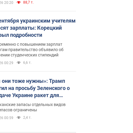
88,7 т.
26 20:20
сентября украинским учителям
сят зарплаты: Корецкий
рыл подробности
ременно с повышением зарплат
огам правительство объявило об
ении студенческих стипендий
6,6 т.
26 00:29
 они тоже нужны»: Трамп
тил на просьбу Зеленского о
даче Украине ракет для
ot
канские запасы отдельных видов
ипасов ограничены
2,4 т.
26 00:59