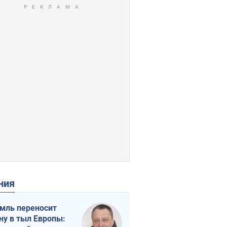
ения
мль переносит
ну в тыл Европы: