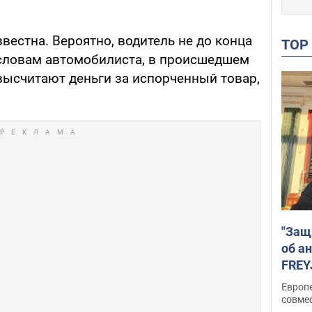
естна. Вероятно, водитель не до конца
TO
 словам автомобилиста, в происшедшем
 высчитают деньги за испорченный товар,
"Защ
об а
FREY
подд
Европ
совме