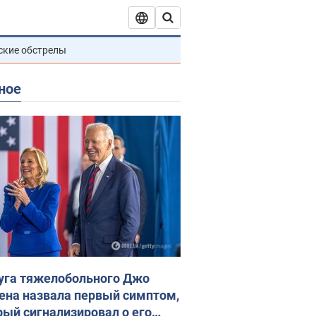
ские обстрелы
ное
уга тяжелобольного Джо
ена назвала первый симптом,
рый сигнализировал о его