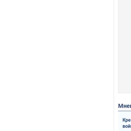
Мн
Кре
вой