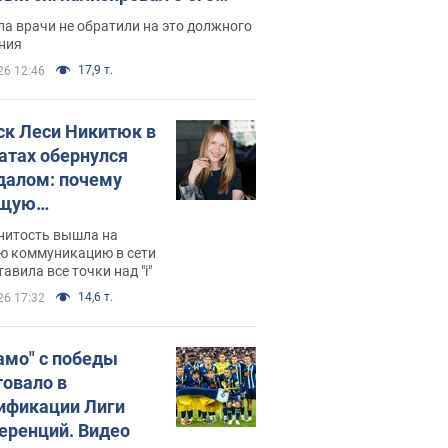
ессивном" раке
а врачи не обратили на это должного
ния
17,9 т.
26 12:46
ск Леси Никитюк в
атах обернулся
далом: почему
ущую
раведливо
нитость вышла на
йтили
ю коммуникацию в сети
тавила все точки над "i"
14,6 т.
26 17:32
амо" с победы
товало в
ификации Лиги
еренций. Видео