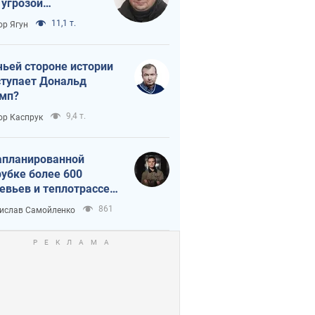
 угрозой
тическая
11,1 т.
ор Ягун
истика
чьей стороне истории
тупает Дональд
мп?
9,4 т.
ор Каспрук
апланированной
убке более 600
евьев и теплотрассе:
 происходит на
861
ислав Самойленко
емках в Киеве