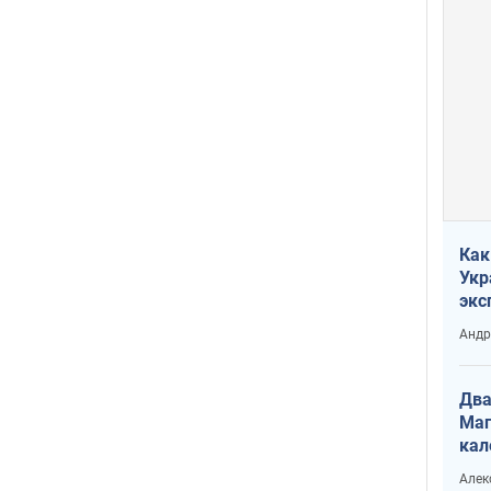
Как
Укр
экс
неф
Андр
Два
Маг
кал
Алек