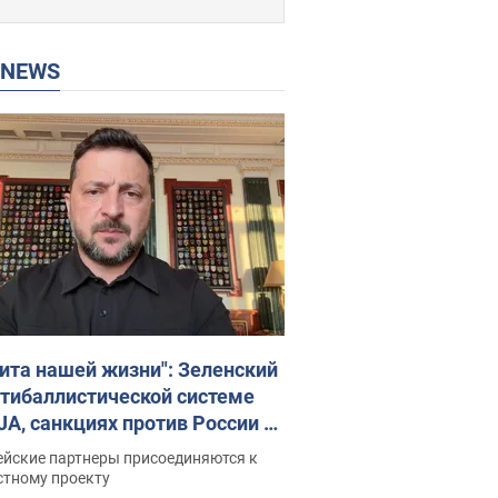
P NEWS
ита нашей жизни": Зеленский
нтибаллистической системе
JA, санкциях против России и
ержке аграриев. Видео
ейские партнеры присоединяются к
стному проекту