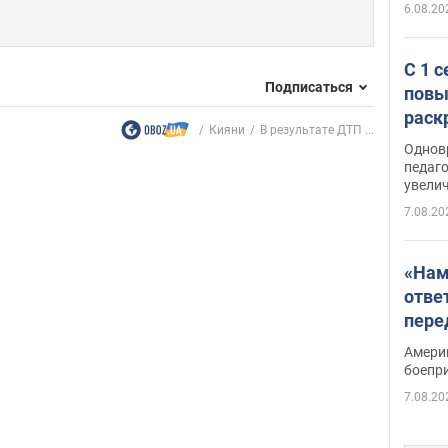
6.08.20
С 1 
Подписаться
повы
раск
Кияни
В результате ДТП ...
Однов
педаг
увелич
7.08.20
«Нам
отве
пере
Patri
Амери
боепр
7.08.20