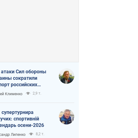
 атаки Сил обороны
аины сократили
порт российских
тепродуктов
2,9 т.
ей Клименко
 супертурнира
учих: спортивній
ендарь осени-2026
8,2 т.
сандр Липенко