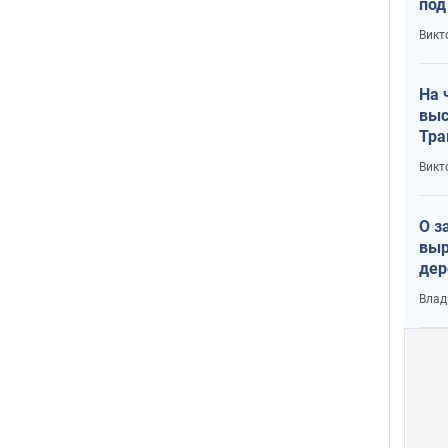
под
кри
Викт
лог
На 
выс
Тра
Викт
О з
выр
дер
что
Влад
Тер