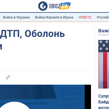
Война в Украине
Война Израиля и Ирана
VENETO
Россий
Важ
 ДТП, Оболонь
м
Супр
Байд
кото