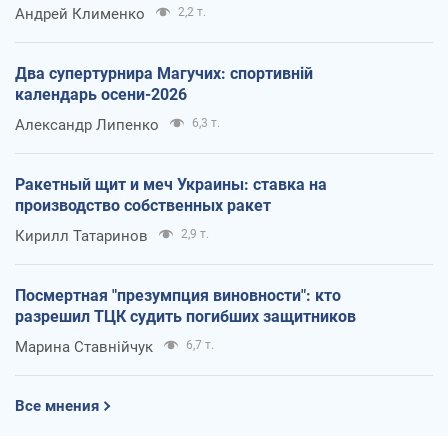
Андрей Клименко
2,2 т.
Два супертурнира Магучих: спортивній
календарь осени-2026
Александр Липенко
6,3 т.
Ракетный щит и меч Украины: ставка на
производство собственных ракет
Кирилл Татаринов
2,9 т.
Посмертная "презумпция виновности": кто
разрешил ТЦК судить погибших защитников
Марина Ставнійчук
6,7 т.
Все мнения