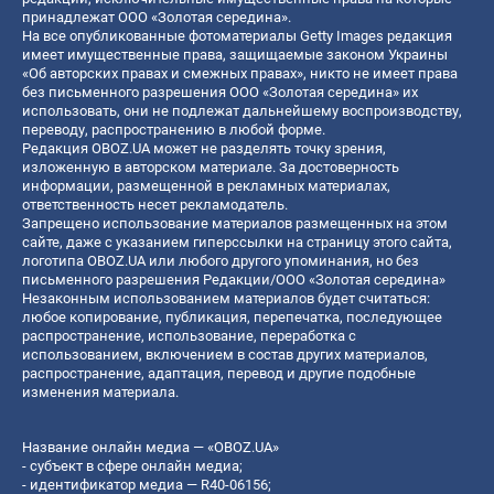
принадлежат ООО «Золотая середина».
На все опубликованные фотоматериалы Getty Images редакция
имеет имущественные права, защищаемые законом Украины
«Об авторских правах и смежных правах», никто не имеет права
без письменного разрешения ООО «Золотая середина» их
использовать, они не подлежат дальнейшему воспроизводству,
переводу, распространению в любой форме.
Редакция OBOZ.UA может не разделять точку зрения,
изложенную в авторском материале. За достоверность
информации, размещенной в рекламных материалах,
ответственность несет рекламодатель.
Запрещено использование материалов размещенных на этом
сайте, даже с указанием гиперссылки на страницу этого сайта,
логотипа OBOZ.UA или любого другого упоминания, но без
письменного разрешения Редакции/ООО «Золотая середина»
Незаконным использованием материалов будет считаться:
любое копирование, публикация, перепечатка, последующее
распространение, использование, переработка с
использованием, включением в состав других материалов,
распространение, адаптация, перевод и другие подобные
изменения материала.
Название онлайн медиа — «OBOZ.UA»
- субъект в сфере онлайн медиа;
- идентификатор медиа — R40-06156;