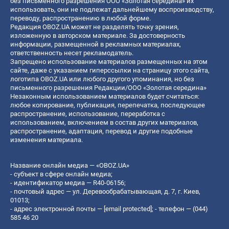
без письменного разрешения ООО «Золотая середина» их
использовать, они не подлежат дальнейшему воспроизводству,
переводу, распространению в любой форме.
Редакция OBOZ.UA может не разделять точку зрения,
изложенную в авторском материале. За достоверность
информации, размещенной в рекламных материалах,
ответственность несет рекламодатель.
Запрещено использование материалов размещенных на этом
сайте, даже с указанием гиперссылки на страницу этого сайта,
логотипа OBOZ.UA или любого другого упоминания, но без
письменного разрешения Редакции/ООО «Золотая середина»
Незаконным использованием материалов будет считаться:
любое копирование, публикация, перепечатка, последующее
распространение, использование, переработка с
использованием, включением в состав других материалов,
распространение, адаптация, перевод и другие подобные
изменения материала.
Название онлайн медиа — «OBOZ.UA»
- субъект в сфере онлайн медиа;
- идентификатор медиа — R40-06156;
- почтовый адрес — ул. Деревообрабатывающая, д. 7, г. Киев,
01013;
- адрес электронной почты —
[email protected]
; - телефон — (044)
585 46 20