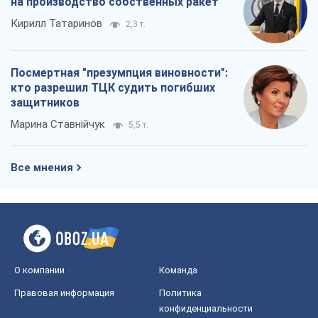
на производство собственных ракет
Кирилл Татаринов
2,3 т.
Посмертная "презумпция виновности":
кто разрешил ТЦК судить погибших
защитников
Марина Ставнійчук
5,5 т.
Все мнения
О компании
Команда
Правовая информация
Политика
конфиденциальности