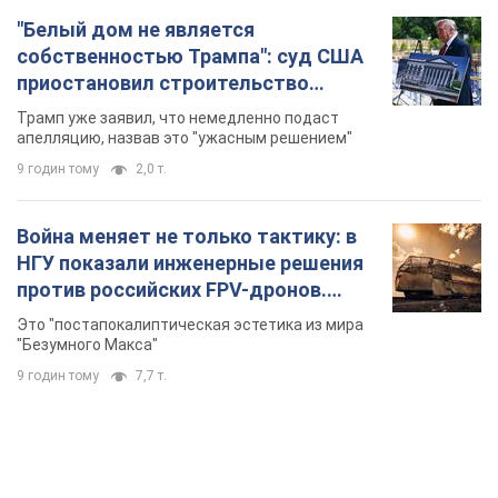
"Белый дом не является
собственностью Трампа": суд США
приостановил строительство
бального зала стоимостью 400 млн
Трамп уже заявил, что немедленно подаст
долларов
апелляцию, назвав это "ужасным решением"
9 годин тому
2,0 т.
Война меняет не только тактику: в
НГУ показали инженерные решения
против российских FPV-дронов.
Фото
Это "постапокалиптическая эстетика из мира
"Безумного Макса"
9 годин тому
7,7 т.