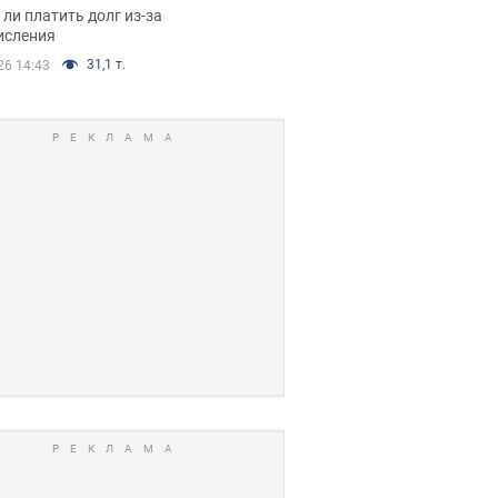
я вынес
ли платить долг из-за
иданное решение
исления
31,1 т.
26 14:43