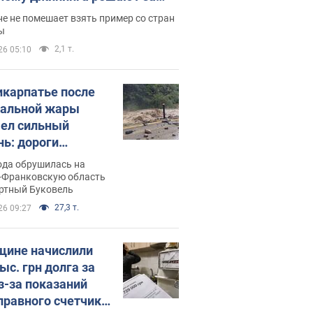
ицей
е не помешает взять пример со стран
ы
2,1 т.
26 05:10
икарпатье после
альной жары
ел сильный
нь: дороги
ратились в реки.
ода обрушилась на
о
-Франковскую область
ортный Буковель
27,3 т.
26 09:27
ине начислили
ыс. грн долга за
из-за показаний
правного счетчика: