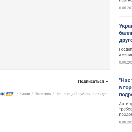
8.08.20
Укра
балл
друг
США 
Госде
амери
8.08.20
"Нас
Подписаться
в го
подр
Кияни
Политика
Черновецкий публично обидел...
подд
Антип
виде
требо
продо
8.08.20