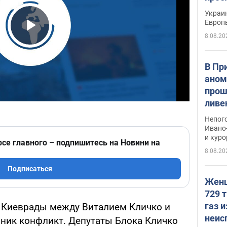
гран
Украин
Европ
8.08.20
Play Video
В Пр
аном
прош
ливе
прев
Непог
Виде
Ивано
и кур
рсе главного – подпишитесь на Новини на
8.08.20
Подписаться
Женщ
729 т
газ 
ии Киеврады между Виталием Кличко и
неис
ник конфликт. Депутаты Блока Кличко