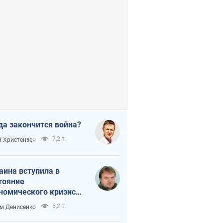
да закончится война?
7,2 т.
 Христензен
аина вступила в
тояние
номического кризиса.
ь ли свет в конце
6,2 т.
м Денисенко
неля?