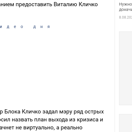
судь
анием предоставить Виталию Кличко
Нужно 
неож
донач
8.08.20
идео дня
р Блока Кличко задал мэру ряд острых
сил назвать план выхода из кризиса и
чнет не виртуально, а реально