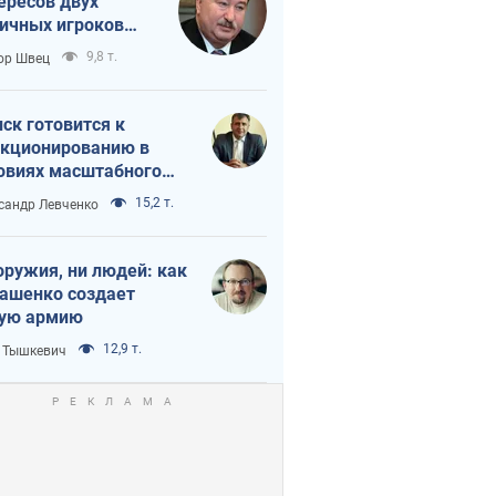
ересов двух
ичных игроков
 тайный план
9,8 т.
ор Швец
мпа и Путина?
ск готовится к
кционированию в
овиях масштабного
нного кризиса
15,2 т.
сандр Левченко
оружия, ни людей: как
ашенко создает
ую армию
12,9 т.
 Тышкевич