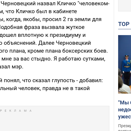
 Черновецкий назвал Кличко "человеком-
м, что Кличко был в кабинете
 когда, якобы, просил 2 га земли для
TO
 Подобная фраза вызвала жуткое
одошел вплотную к президиуму и
о объяснений. Далее Черновецкий
ого плана, кроме плана боксерских боев.
 мне за вас стыдно. Я работаю сутками,
азал мэр.
 понял, что сказал глупость - добавил:
льный человек, правда не в такой
"Мы 
недо
ужес
Росс
Прези
партн