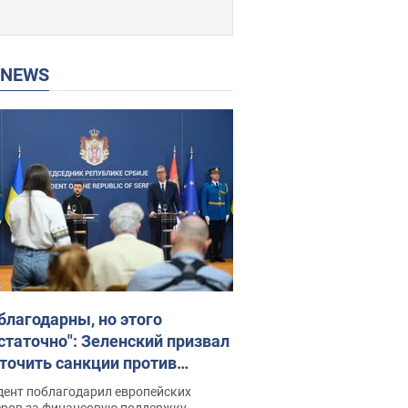
P NEWS
благодарны, но этого
статочно": Зеленский призвал
точить санкции против
ии
дент поблагодарил европейских
еров за финансовую поддержку