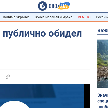
Война в Украине
Война Израиля и Ирана
VENETO
Россий
Важ
 публично обидел
Знач
спец
проб