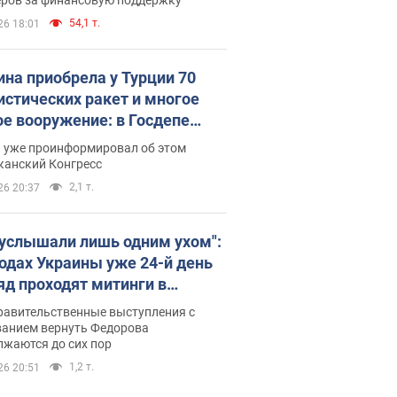
54,1 т.
26 18:01
ина приобрела у Турции 70
истических ракет и многое
ое вооружение: в Госдепе
обнародовали список
п уже проинформировал об этом
канский Конгресс
2,1 т.
26 20:37
 услышали лишь одним ухом":
родах Украины уже 24-й день
яд проходят митинги в
ержку Федорова. Фото и
равительственные выступления с
о
ванием вернуть Федорова
лжаются до сих пор
1,2 т.
26 20:51