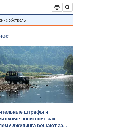
ские обстрелы
ное
ительные штрафы и
иальные полигоны: как
лему джипинга решают за