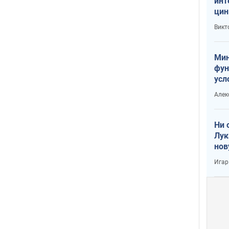
инт
цин
или
Викт
Тра
Мин
фун
усл
вое
Алек
Ни 
Лук
нов
Игар