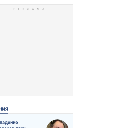
ения
падение