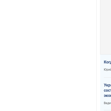
Ког
Юрий
Укр
сос
эко
Ест
Вади
тун