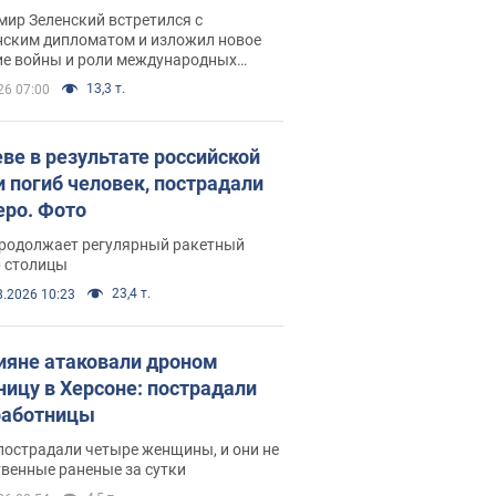
рвью с Безсмертным
ир Зеленский встретился с
нским дипломатом и изложил новое
ие войны и роли международных
ров в борьбе с Россией
13,3 т.
26 07:00
еве в результате российской
и погиб человек, пострадали
еро. Фото
продолжает регулярный ракетный
р столицы
23,4 т.
8.2026 10:23
ияне атаковали дроном
ницу в Херсоне: пострадали
аботницы
пострадали четыре женщины, и они не
венные раненые за сутки