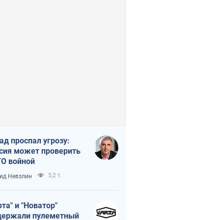
ад проспал угрозу:
сия может проверить
О войной
5,2 т.
ид Невзлин
рта" и "Новатор"
ержали пулеметный