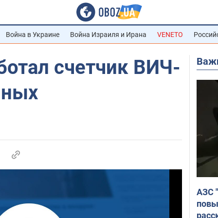
Война в Украине
Война Израиля и Ирана
VENETO
Россий
Важ
ботал счетчик ВИЧ-
нных
АЗС 
повы
расс