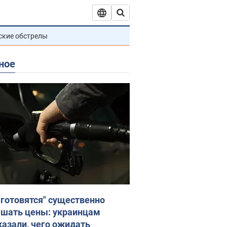
ские обстрелы
ное
"готовятся" существенно
шать цены: украинцам
казали, чего ожидать