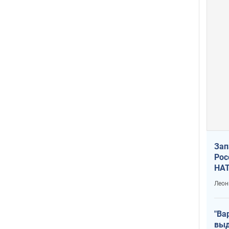
Зап
Рос
НАТ
Леон
"Ва
выд