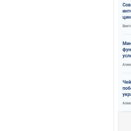
Сов
инт
цин
или
Викт
Тра
Мин
фун
усл
вое
Алек
Чей
поб
укр
чин
Алек
наз