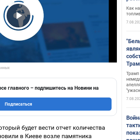
Как на
топли
7.08.20
Play Video
"Бел
явля
собс
Трам
прио
Трамп 
стро
немед
апелля
баль
рсе главного – подпишитесь на Новини на
"ужас
стои
7.08.20
долл
Подписаться
Войн
такт
оторый будет вести отчет количества
пока
овили в Киеве возле памятника