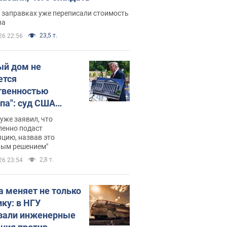
 заправках уже переписали стоимость
ва
23,5 т.
26 22:56
ый дом не
ется
твенностью
па": суд США
становил
уже заявил, что
ительство
ленно подаст
цию, назвав это
ного зала
ным решением"
мостью 400 млн
2,8 т.
26 23:54
аров
а меняет не только
ику: в НГУ
зали инженерные