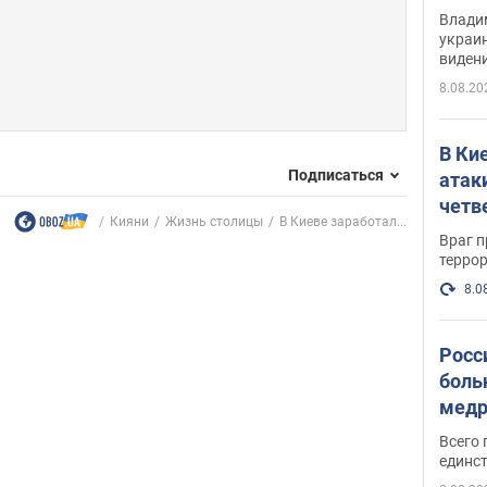
Инте
Владим
украи
виден
партне
8.08.20
В Ки
Подписаться
атак
четв
Кияни
Жизнь столицы
В Киеве заработал...
Враг 
терро
8.0
Росс
боль
медр
Всего 
единст