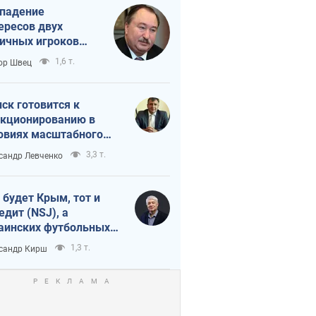
падение
ересов двух
ичных игроков
 тайный план
1,6 т.
ор Швец
мпа и Путина?
ск готовится к
кционированию в
овиях масштабного
нного кризиса
3,3 т.
сандр Левченко
 будет Крым, тот и
едит (NSJ), а
аинских футбольных
овников могут
1,3 т.
сандр Кирш
вать убийцами