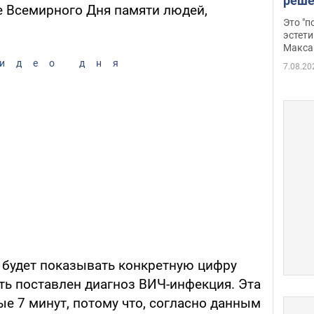
реше
не Всемирного Дня памяти людей,
росс
Это "
дрон
эстети
Макса
идео дня
7.08.20
к будет показывать конкретную цифру
ь поставлен диагноз ВИЧ-инфекция. Эта
е 7 минут, потому что, согласно данным