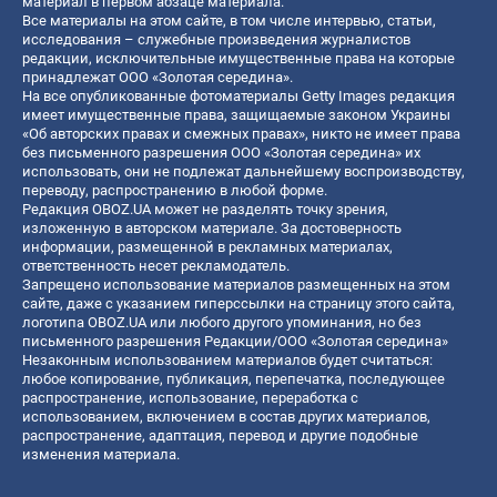
материал в первом абзаце материала.
Все материалы на этом сайте, в том числе интервью, статьи,
исследования – служебные произведения журналистов
редакции, исключительные имущественные права на которые
принадлежат ООО «Золотая середина».
На все опубликованные фотоматериалы Getty Images редакция
имеет имущественные права, защищаемые законом Украины
«Об авторских правах и смежных правах», никто не имеет права
без письменного разрешения ООО «Золотая середина» их
использовать, они не подлежат дальнейшему воспроизводству,
переводу, распространению в любой форме.
Редакция OBOZ.UA может не разделять точку зрения,
изложенную в авторском материале. За достоверность
информации, размещенной в рекламных материалах,
ответственность несет рекламодатель.
Запрещено использование материалов размещенных на этом
сайте, даже с указанием гиперссылки на страницу этого сайта,
логотипа OBOZ.UA или любого другого упоминания, но без
письменного разрешения Редакции/ООО «Золотая середина»
Незаконным использованием материалов будет считаться:
любое копирование, публикация, перепечатка, последующее
распространение, использование, переработка с
использованием, включением в состав других материалов,
распространение, адаптация, перевод и другие подобные
изменения материала.