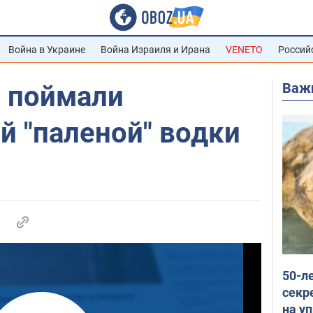
Война в Украине
Война Израиля и Ирана
VENETO
Россий
Важ
 поймали
й "паленой" водки
50-л
секр
на уп