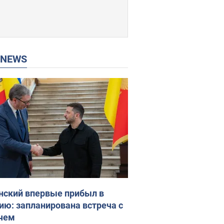
P NEWS
нский впервые прибыл в
ию: запланирована встреча с
чем