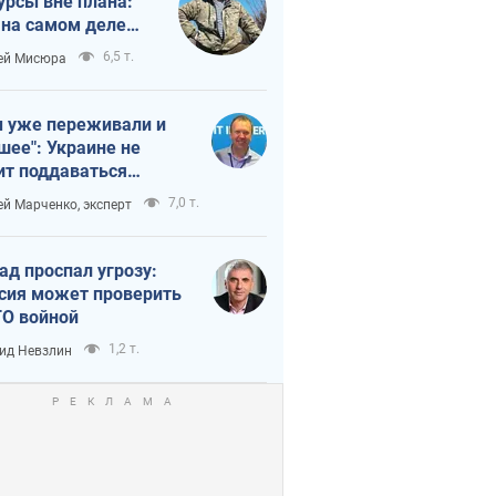
урсы вне плана:
 на самом деле
тует темп войны
6,5 т.
ей Мисюра
 уже переживали и
шее": Украине не
ит поддаваться
аянию из-за
7,0 т.
ей Марченко, эксперт
етного террора
ад проспал угрозу:
сия может проверить
О войной
1,2 т.
ид Невзлин