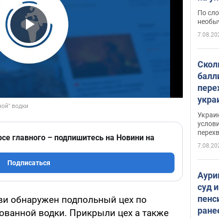
моло
По сло
необы
7.08.20
Play Video
Скол
балл
пере
укра
июле
Украи
назв
услови
перех
рсе главного – подпишитесь на Новини на
7.08.20
Подписаться
Аури
суд 
пенс
ви обнаружен подпольный цех по
ране
ванной водки. Прикрыли цех а также