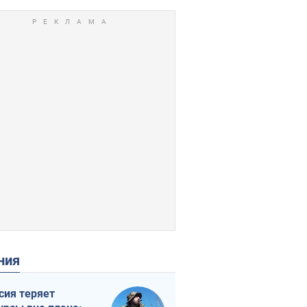
ения
сия теряет