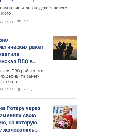
дость, ведь у нее нет детей
вам певицы, она не делает ничего
чного
5,8 т.
26 17:39
ько
истических ракет
хватила
инская ПВО в
: в Минобороны
нская ПВО работала в
али цифру
ях дефицита ракет-
ватчиков
7,1 т.
26 15:09
ка Ротару через
изменила свою
ию, на которую
е жаловалась: