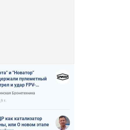
рта" и "Новатор"
ержали пулеметный
трел и удар FPV-
на, сохранив жизнь
инская Бронетехника
церу ВСУ
,9 т.
Р как катализатор
ны, или О новом этапе