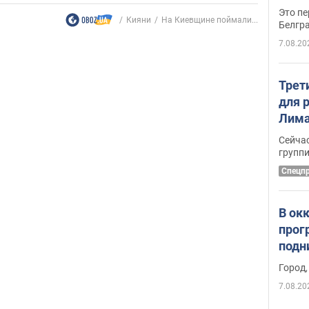
Это пе
Кияни
На Киевщине поймали...
Белгр
7.08.20
Трет
для 
Лима
крит
Сейчас
удал
групп
Спецп
В ок
прог
подн
виде
Город,
7.08.20