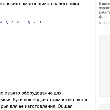
скол
рковских самогонщиков налоговики
В вып
певи
зарпла
работ
филар
идео дня
8.08.20
о изъято оборудование для
 тысяч бутылок водки стоимостью около
сырья для ее изготовления. Общая