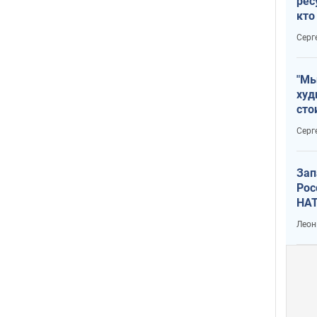
рес
кто
дик
Серг
"Мы
худ
сто
отч
Серг
рак
Зап
Рос
НАТ
Леон