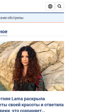
ские обстрелы
ное
етняя Lama раскрыла
еты своей красоты и ответила
реки, что сохраняет