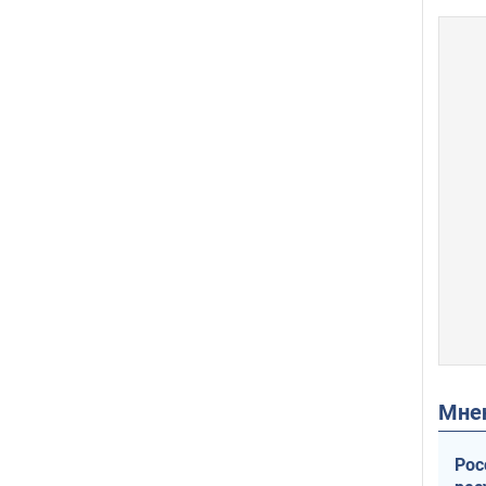
Мн
Рос