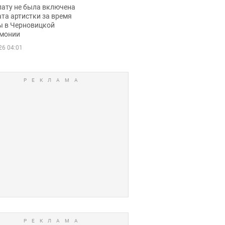
ько получала
лату не была включена
ца
та артистки за время
ы в Черновицкой
монии
26 04:01