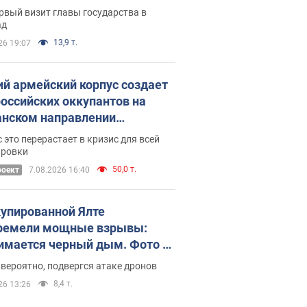
рвый визит главы государства в
ад
13,9 т.
26 19:07
ий армейский корпус создает
российских оккупантов на
нском направлении
ический дискомфорт: как это
 это перерастает в кризис для всей
ось
ировки
50,0 т.
роект
7.08.2026 16:40
купированной Ялте
ремели мощные взрывы:
имается черный дым. Фото и
о
 вероятно, подвергся атаке дронов
8,4 т.
26 13:26