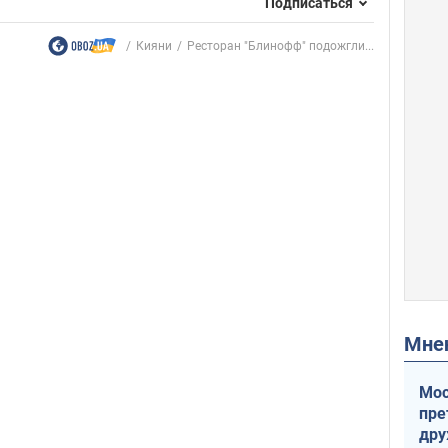
Подписаться
Кияни
Ресторан "Блинофф" подожгли...
Мн
Мос
пре
др