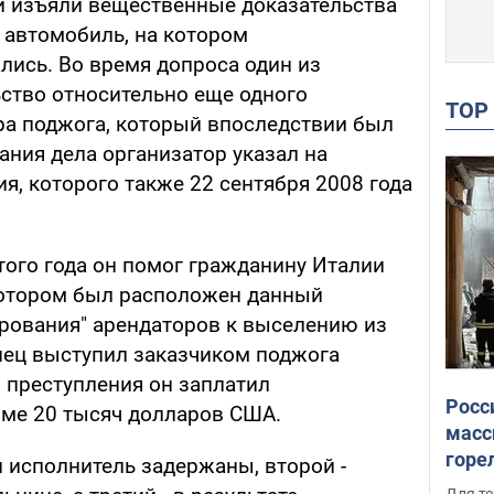
и изъяли вещественные доказательства
 автомобиль, на котором
ись. Во время допроса один из
ство относительно еще одного
TO
ра поджога, который впоследствии был
ания дела организатор указал на
ия, которого также 22 сентября 2008 года
этого года он помог гражданину Италии
котором был расположен данный
ирования" арендаторов к выселению из
нец выступил заказчиком поджога
 преступления он заплатил
Росс
мме 20 тысяч долларов США.
масс
горе
 исполнитель задержаны, второй -
есть
Для те