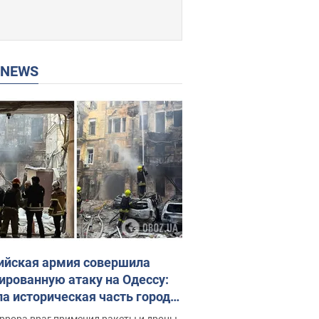
P NEWS
ийская армия совершила
ированную атаку на Одессу:
ла историческая часть города,
 пострадавшие. Фото и видео
ррора враг применил ракеты и дроны