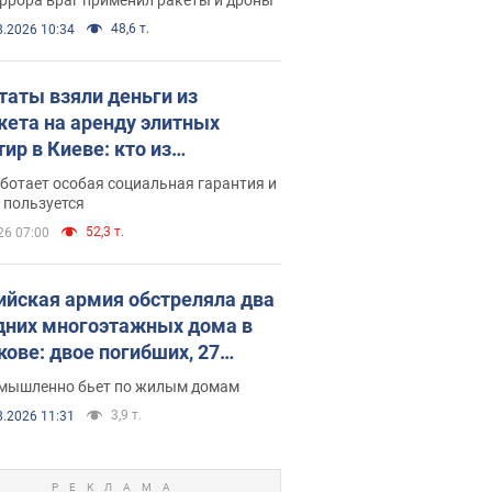
48,6 т.
8.2026 10:34
таты взяли деньги из
ета на аренду элитных
ир в Киеве: кто из
аментариев просил средства
ботает особая социальная гарантия и
е поселился
 пользуется
52,3 т.
26 07:00
ийская армия обстреляла два
дних многоэтажных дома в
кове: двое погибших, 27
радавших
умышленно бьет по жилым домам
3,9 т.
8.2026 11:31