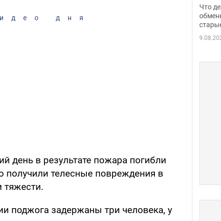
прин
Что де
обме
обмен
идео дня
стары
таки
9.08.20
ий день в результате пожара погибли
ро получили телесные повреждения в
 тяжести.
и поджога задержаны три человека, у