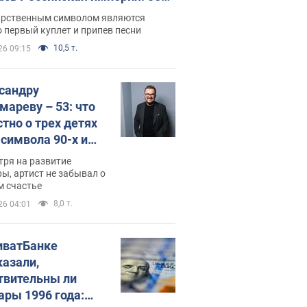
 не рассказывают в школе
арственным символом являются
 первый куплет и припев песни
10,5 т.
26 09:15
сандру
мареву – 53: что
стно о трех детях
-символа 90-х и
они выглядят
тря на развитие
ы, артист не забывал о
м счастье
8,0 т.
26 04:01
иватБанке
казали,
твительны ли
ары 1996 года: