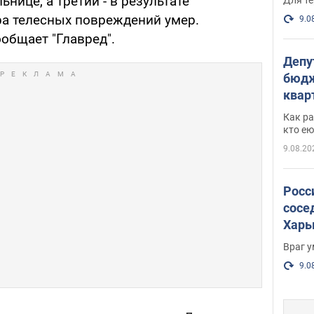
ьнице, а третий - в результате
а телесных повреждений умер.
9.0
общает "Главред".
Депу
бюдж
кварт
парл
Как ра
и гд
кто ею
9.08.20
Росс
сосе
Харь
пост
Враг 
9.0