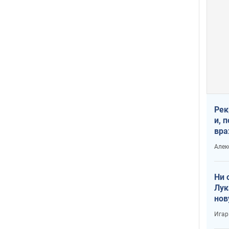
Рек
и, 
вра
Диа
Алек
тре
Ни 
Лук
нов
Игар