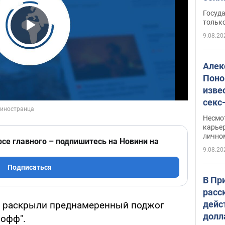
этом
Госуд
только
9.08.20
Play Video
Алек
Поно
изве
секс
как 
Несмо
карьер
лично
рсе главного – подпишитесь на Новини на
9.08.20
Подписаться
В Пр
расс
дейс
и раскрыли преднамеренный поджог
долл
нофф".