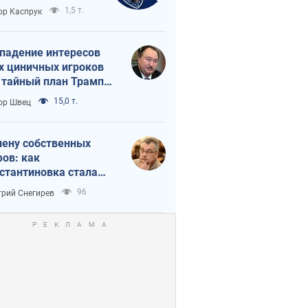
вращается в
1,5 т.
ор Каспрук
исимость России
Китая
падение интересов
х циничных игроков
 тайный план Трампа
утина?
15,0 т.
ор Швец
лену собственных
ов: как
стантиновка стала
вной идеологической
96
рий Снегирев
ушкой для российских
упантов