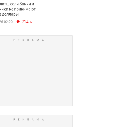
имают ли
лать, если банки и
нники и банки
ники не принимают
е доллары
е купюры
71,2 т.
26 02:20