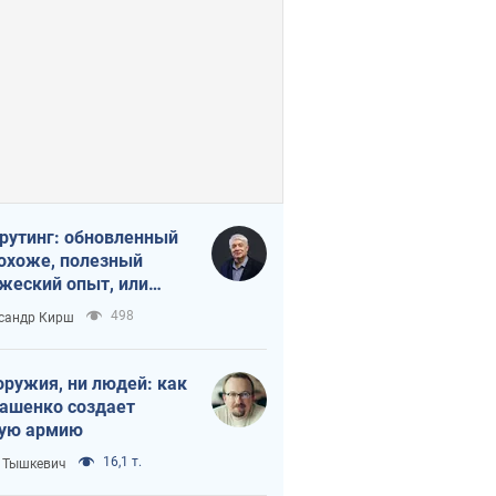
рутинг: обновленный
похоже, полезный
жеский опыт, или
лектика
498
сандр Кирш
бовательной трусости
оружия, ни людей: как
ашенко создает
ую армию
16,1 т.
 Тышкевич