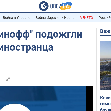
Война в Украине
Война Израиля и Ирана
VENETO
Россий
Важ
линофф" подожгли
 иностранца
Како
гимн
боял