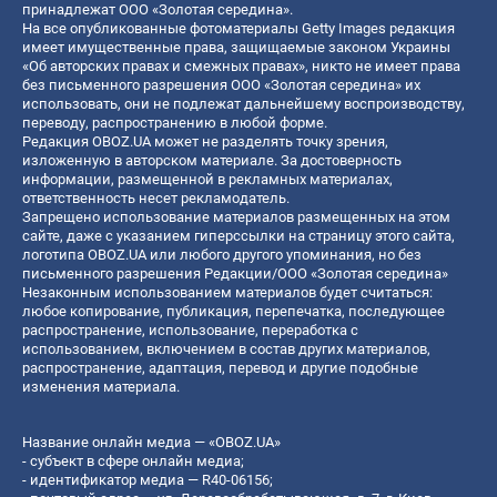
принадлежат ООО «Золотая середина».
На все опубликованные фотоматериалы Getty Images редакция
имеет имущественные права, защищаемые законом Украины
«Об авторских правах и смежных правах», никто не имеет права
без письменного разрешения ООО «Золотая середина» их
использовать, они не подлежат дальнейшему воспроизводству,
переводу, распространению в любой форме.
Редакция OBOZ.UA может не разделять точку зрения,
изложенную в авторском материале. За достоверность
информации, размещенной в рекламных материалах,
ответственность несет рекламодатель.
Запрещено использование материалов размещенных на этом
сайте, даже с указанием гиперссылки на страницу этого сайта,
логотипа OBOZ.UA или любого другого упоминания, но без
письменного разрешения Редакции/ООО «Золотая середина»
Незаконным использованием материалов будет считаться:
любое копирование, публикация, перепечатка, последующее
распространение, использование, переработка с
использованием, включением в состав других материалов,
распространение, адаптация, перевод и другие подобные
изменения материала.
Название онлайн медиа — «OBOZ.UA»
- субъект в сфере онлайн медиа;
- идентификатор медиа — R40-06156;