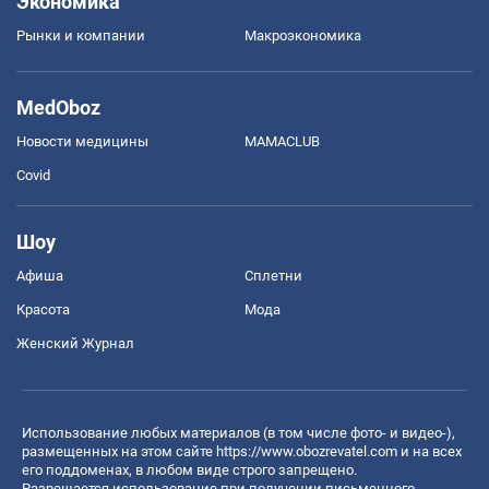
Экономика
Рынки и компании
Mакроэкономика
MedOboz
Новости медицины
MAMACLUB
Covid
Шоу
Афиша
Сплетни
Красота
Мода
Женский Журнал
Использование любых материалов (в том числе фото- и видео-),
размещенных на этом сайте
https://www.obozrevatel.com
и на всех
его поддоменах, в любом виде строго запрещено.
Разрешается использование при получении письменного