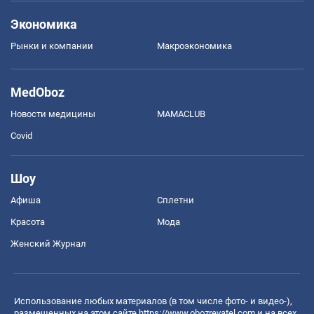
Экономика
Рынки и компании
Mакроэкономика
MedOboz
Новости медицины
MAMACLUB
Covid
Шоу
Афиша
Сплетни
Красота
Мода
Женский Журнал
Использование любых материалов (в том числе фото- и видео-),
размещенных на этом сайте
https://www.obozrevatel.com
и на всех