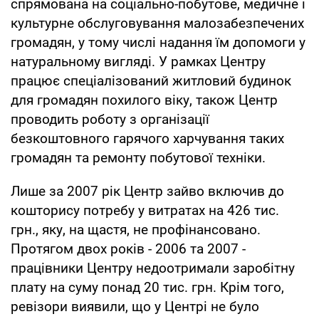
спрямована на соціально-побутове, медичне і
культурне обслуговування малозабезпечених
громадян, у тому числі надання їм допомоги у
натуральному вигляді. У рамках Центру
працює спеціалізований житловий будинок
для громадян похилого віку, також Центр
проводить роботу з організації
безкоштовного гарячого харчування таких
громадян та ремонту побутової техніки.
Лише за 2007 рік Центр зайво включив до
кошторису потребу у витратах на 426 тис.
грн., яку, на щастя, не профінансовано.
Протягом двох років - 2006 та 2007 -
працівники Центру недоотримали заробітну
плату на суму понад 20 тис. грн. Крім того,
ревізори виявили, що у Центрі не було