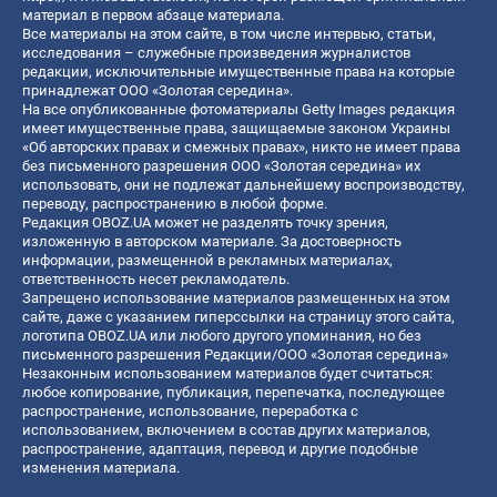
материал в первом абзаце материала.
Все материалы на этом сайте, в том числе интервью, статьи,
исследования – служебные произведения журналистов
редакции, исключительные имущественные права на которые
принадлежат ООО «Золотая середина».
На все опубликованные фотоматериалы Getty Images редакция
имеет имущественные права, защищаемые законом Украины
«Об авторских правах и смежных правах», никто не имеет права
без письменного разрешения ООО «Золотая середина» их
использовать, они не подлежат дальнейшему воспроизводству,
переводу, распространению в любой форме.
Редакция OBOZ.UA может не разделять точку зрения,
изложенную в авторском материале. За достоверность
информации, размещенной в рекламных материалах,
ответственность несет рекламодатель.
Запрещено использование материалов размещенных на этом
сайте, даже с указанием гиперссылки на страницу этого сайта,
логотипа OBOZ.UA или любого другого упоминания, но без
письменного разрешения Редакции/ООО «Золотая середина»
Незаконным использованием материалов будет считаться:
любое копирование, публикация, перепечатка, последующее
распространение, использование, переработка с
использованием, включением в состав других материалов,
распространение, адаптация, перевод и другие подобные
изменения материала.