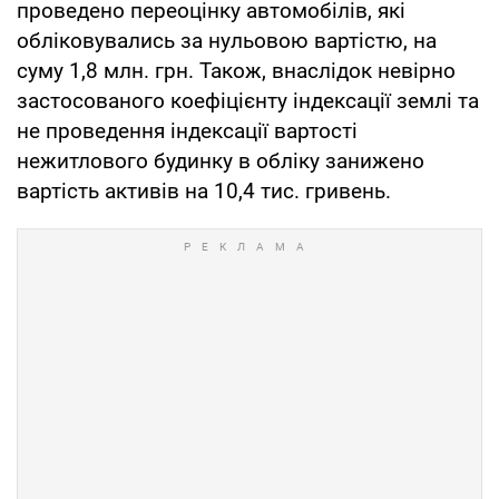
проведено переоцінку автомобілів, які
обліковувались за нульовою вартістю, на
суму 1,8 млн. грн. Також, внаслідок невірно
застосованого коефіцієнту індексації землі та
не проведення індексації вартості
нежитлового будинку в обліку занижено
вартість активів на 10,4 тис. гривень.