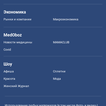
Экономика
Рынки и компании
Mакроэкономика
MedOboz
Новости медицины
MAMACLUB
Covid
Шоу
Афиша
Сплетни
Красота
Мода
Женский Журнал
Использование любых материалов (в том числе фото- и видео-),