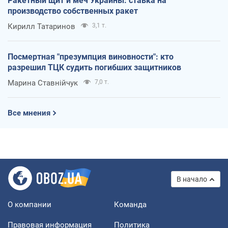
Ракетный щит и меч Украины: ставка на
производство собственных ракет
Кирилл Татаринов
3,1 т.
Посмертная "презумпция виновности": кто
разрешил ТЦК судить погибших защитников
Марина Ставнійчук
7,0 т.
Все мнения
В начало
О компании
Команда
Правовая информация
Политика