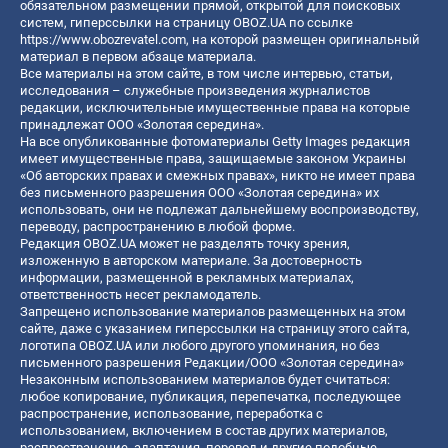
обязательном размещении прямой, открытой для поисковых
систем, гиперссылки на страницу OBOZ.UA по ссылке
https://www.obozrevatel.com
, на которой размещен оригинальный
материал в первом абзаце материала.
Все материалы на этом сайте, в том числе интервью, статьи,
исследования – служебные произведения журналистов
редакции, исключительные имущественные права на которые
принадлежат ООО «Золотая середина».
На все опубликованные фотоматериалы Getty Images редакция
имеет имущественные права, защищаемые законом Украины
«Об авторских правах и смежных правах», никто не имеет права
без письменного разрешения ООО «Золотая середина» их
использовать, они не подлежат дальнейшему воспроизводству,
переводу, распространению в любой форме.
Редакция OBOZ.UA может не разделять точку зрения,
изложенную в авторском материале. За достоверность
информации, размещенной в рекламных материалах,
ответственность несет рекламодатель.
Запрещено использование материалов размещенных на этом
сайте, даже с указанием гиперссылки на страницу этого сайта,
логотипа OBOZ.UA или любого другого упоминания, но без
письменного разрешения Редакции/ООО «Золотая середина»
Незаконным использованием материалов будет считаться:
любое копирование, публикация, перепечатка, последующее
распространение, использование, переработка с
использованием, включением в состав других материалов,
распространение, адаптация, перевод и другие подобные