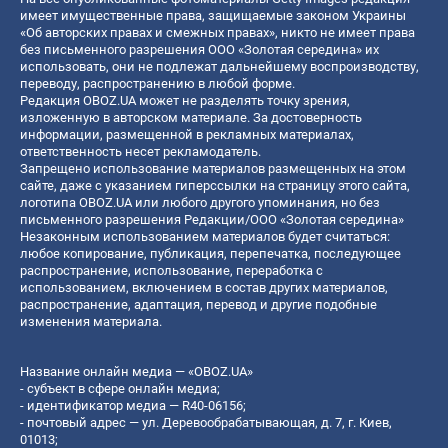
имеет имущественные права, защищаемые законом Украины
«Об авторских правах и смежных правах», никто не имеет права
без письменного разрешения ООО «Золотая середина» их
использовать, они не подлежат дальнейшему воспроизводству,
переводу, распространению в любой форме.
Редакция OBOZ.UA может не разделять точку зрения,
изложенную в авторском материале. За достоверность
информации, размещенной в рекламных материалах,
ответственность несет рекламодатель.
Запрещено использование материалов размещенных на этом
сайте, даже с указанием гиперссылки на страницу этого сайта,
логотипа OBOZ.UA или любого другого упоминания, но без
письменного разрешения Редакции/ООО «Золотая середина»
Незаконным использованием материалов будет считаться:
любое копирование, публикация, перепечатка, последующее
распространение, использование, переработка с
использованием, включением в состав других материалов,
распространение, адаптация, перевод и другие подобные
изменения материала.
Название онлайн медиа — «OBOZ.UA»
- субъект в сфере онлайн медиа;
- идентификатор медиа — R40-06156;
- почтовый адрес — ул. Деревообрабатывающая, д. 7, г. Киев,
01013;