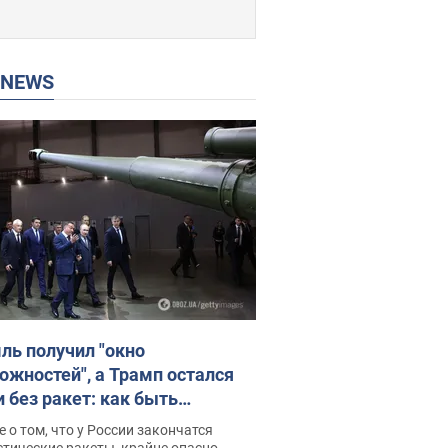
P NEWS
ль получил "окно
ожностей", а Трамп остался
и без ракет: как быть
ине? Интервью с Мельником
 о том, что у России закончатся
тические ракеты, крайне опасно,