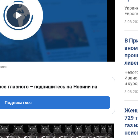
гран
Украин
Европ
8.08.20
Play Video
В Пр
аном
прош
ливе
прев
Непог
Виде
Ивано
и кур
рсе главного – подпишитесь на Новини на
8.08.20
Подписаться
Женщ
729 т
газ 
неис