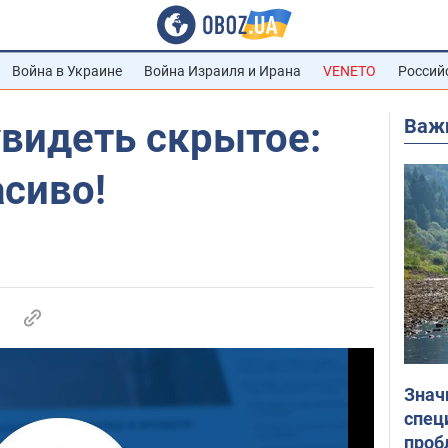
Война в Украине
Война Израиля и Ирана
VENETO
Россий
Важ
увидеть скрытое:
асиво!
Знач
спец
проб