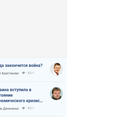
да закончится война?
4,6 т.
 Христензен
аина вступила в
тояние
номического кризиса.
ь ли свет в конце
4,0 т.
м Денисенко
неля?