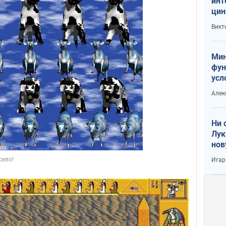
инт
цин
или
Викт
Тра
Мин
фун
усл
вое
Алек
Ни 
Лук
нов
Игар