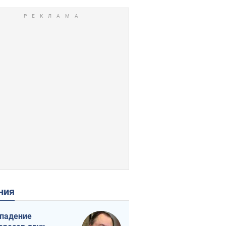
ения
падение