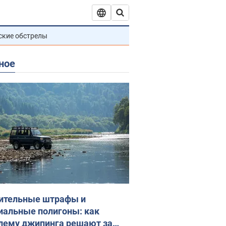
ские обстрелы
ное
ительные штрафы и
иальные полигоны: как
лему джипинга решают за