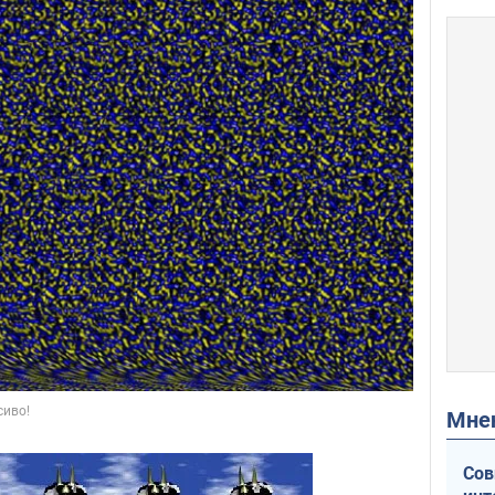
Мн
Сов