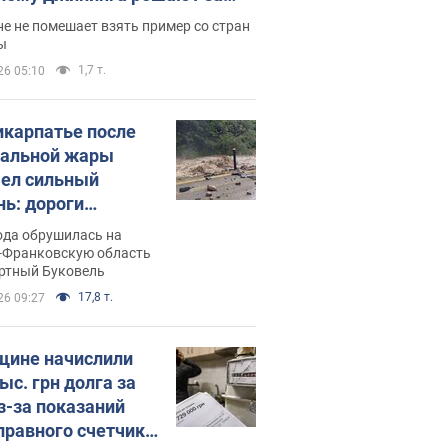
ицей
е не помешает взять пример со стран
ы
1,7 т.
26 05:10
икарпатье после
альной жары
ел сильный
нь: дороги
ратились в реки.
ода обрушилась на
о
-Франковскую область
ортный Буковель
17,8 т.
26 09:27
ине начислили
ыс. грн долга за
из-за показаний
правного счетчика: