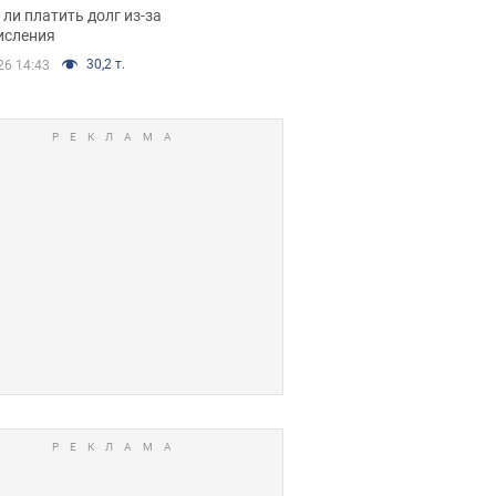
я вынес
ли платить долг из-за
иданное решение
исления
30,2 т.
26 14:43