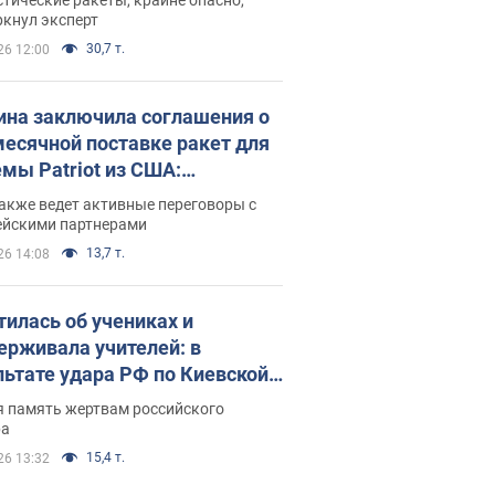
ркнул эксперт
30,7 т.
26 12:00
ина заключила соглашения о
есячной поставке ракет для
емы Patriot из США:
нский раскрыл подробности
акже ведет активные переговоры с
ейскими партнерами
13,7 т.
26 14:08
тилась об учениках и
ерживала учителей: в
льтате удара РФ по Киевской
сти погибли директор
я память жертвам российского
ского лицея, её муж и внук
ра
15,4 т.
26 13:32