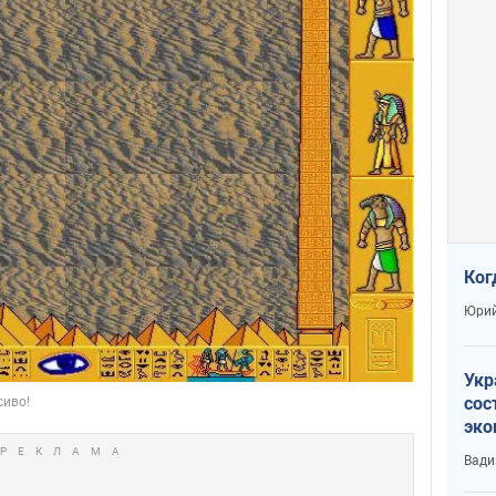
Ког
Юрий
Укр
сос
эко
Ест
Вади
тун