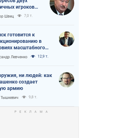
ересов двух
ичных игроков
 тайный план
7,0 т.
ор Швец
мпа и Путина?
ск готовится к
кционированию в
овиях масштабного
нного кризиса
12,9 т.
сандр Левченко
оружия, ни людей: как
ашенко создает
ую армию
9,8 т.
 Тышкевич