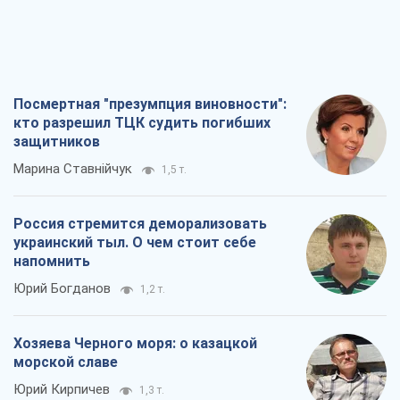
Посмертная "презумпция виновности":
кто разрешил ТЦК судить погибших
защитников
Марина Ставнійчук
1,5 т.
Россия стремится деморализовать
украинский тыл. О чем стоит себе
напомнить
Юрий Богданов
1,2 т.
Хозяева Черного моря: о казацкой
морской славе
Юрий Кирпичев
1,3 т.