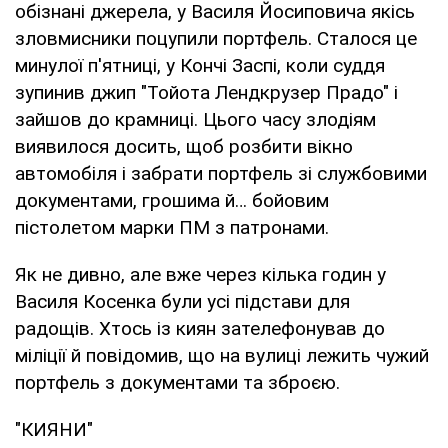
обізнані джерела, у Василя Йосиповича якісь
зловмисники поцупили портфель. Сталося це
минулої п'ятниці, у Кончі Заспі, коли суддя
зупинив джип "Тойота Лендкрузер Прадо" і
зайшов до крамниці. Цього часу злодіям
виявилося досить, щоб розбити вікно
автомобіля і забрати портфель зі службовими
документами, грошима й… бойовим
пістолетом марки ПМ з патронами.
Як не дивно, але вже через кілька годин у
Василя Косенка були усі підстави для
радощів. Хтось із киян зателефонував до
міліції й повідомив, що на вулиці лежить чужий
портфель з документами та зброєю.
"КИЯНИ"