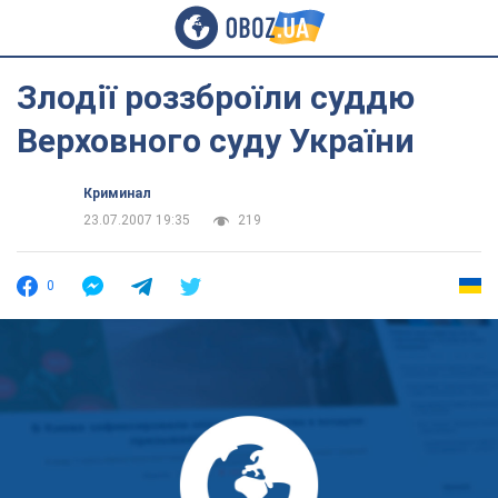
Злодії роззброїли суддю
Верховного суду України
Криминал
23.07.2007 19:35
219
0