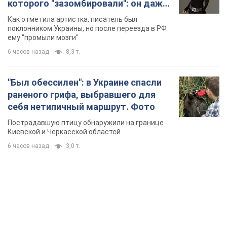
которого "зазомбировали": он даже
русского не знал, а теперь хочет
Как отметила артистка, писатель был
геноцида украинцев
поклонником Украины, но после переезда в РФ
ему "промыли мозги"
6 часов назад
8,3 т.
"Был обессилен": в Украине спасли
раненого грифа, выбравшего для
себя нетипичный маршрут. Фото
Пострадавшую птицу обнаружили на границе
Киевской и Черкасской областей
6 часов назад
3,0 т.